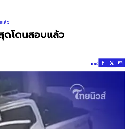
บแล้ว
าสุดโดนสอบแล้ว
แชร์