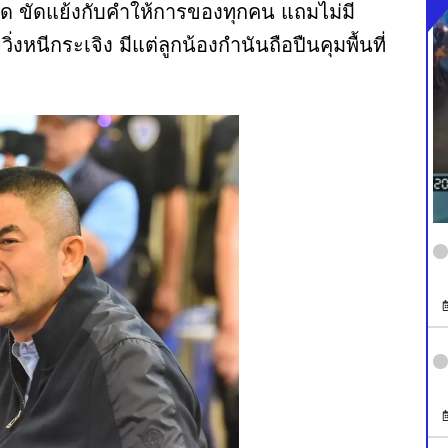
ิด ขัดแย้งกับคำให้การของทุกคน แถมไม่มี
หนีกระเจิง มีแต่ลูกน้องกำนันถือปืนคุมพื้นที่