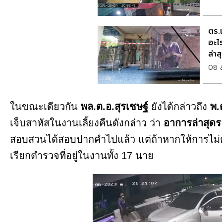
ตร.เ
อะไ
ล่าส
08 
ในขณะเดียวกัน
พล.ต.อ.สุรเชษฐ์
ยังได้กล่าวถึง
พ.
เจ็บสาหัสในงานเลี้ยงคืนดังกล่าว ว่า
อาการล่าสุดรอ
สอบสวนได้สอบปากคำไปแล้ว แต่ถ้าหากให้การไม่ตร
เรียกตำรวจที่อยู่ในงานทั้ง 17 นาย