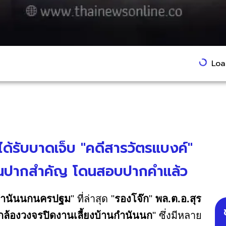
Load
่ได้รับบาดเจ็บ "คดีสารวัตรแบงค์"
นปากสำคัญ โดนสอบปากคำแล้ว
กำนันนกนครปฐม
" ที่ล่าสุด "
รองโจ๊ก
"
พล.ต.อ.สุร
กล้องวงจรปิดงานเลี้ยงบ้านกำนันนก
" ซึ่งมีหลาย