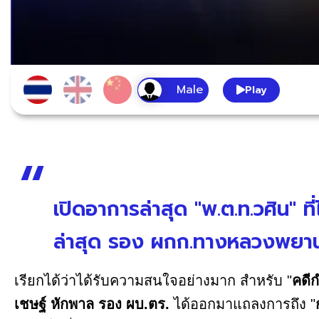
Play
เปิดอาการล่าสุด "พ.ต.ท.วศิน" ที
ล่าสุด รอง ผกก.ทางหลวงพยา
เรียกได้ว่าได้รับความสนใจอย่างมาก สำหรับ "
คดี
เชษฐ์ หักพาล รอง ผบ.ตร.
ได้ออกมาแถลงการถึง "