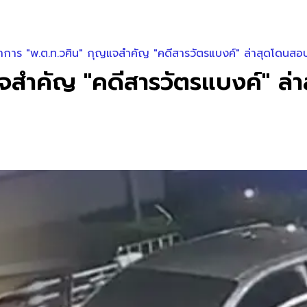
าการ "พ.ต.ท.วศิน" กุญแจสำคัญ "คดีสารวัตรแบงค์" ล่าสุดโดนสอ
แจสำคัญ "คดีสารวัตรแบงค์" ล่