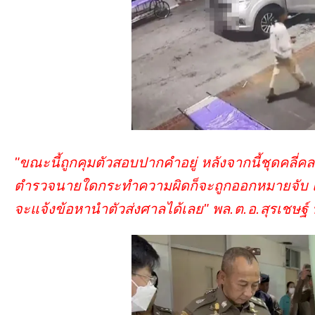
"ขณะนี้ถูกคุมตัวสอบปากคำอยู่ หลังจากนี้ชุดคลี่ค
ตำรวจนายใดกระทำความผิดก็จะถูกออกหมายจับ แต่
จะแจ้งข้อหานำตัวส่งศาลได้เลย" พล.ต.อ.สุรเชษฐ์