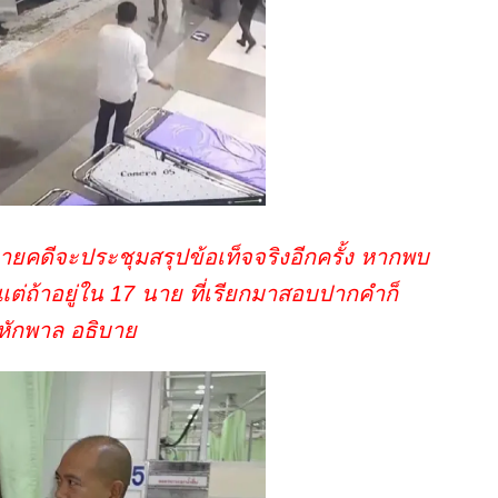
ลายคดีจะประชุมสรุปข้อเท็จจริงอีกครั้ง หากพบ
ถ้าอยู่ใน 17 นาย ที่เรียกมาสอบปากคำก็
 หักพาล อธิบาย