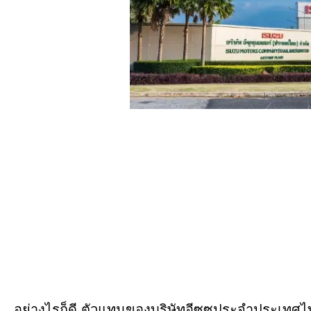
อย่างไรก็ดี ตัวแทนของบริษัทอีซูซุประจำประเทศไทยยั