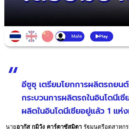
Play
อีซูซุ เตรียมโยกการผลิตรถยนต์
กระบวนการผลิตรถในอินโดนีเซีย เ
ผลิตในอินโดนีเซียอยู่แล้ว 1 แห่ง
นาย
อากัส กูมิวัง คาร์ตาซัสมิตา
รัฐมนตรีอุตสาหกรร