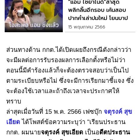
"แอม ไซยาไนด์"ล่าสุด
พลิกลิ้นอีกรอบ เค้นสอบ
ปากคำเล่าปมใหม่ โยนบาป
ให้นายแด้
15 พฤษภาคม 2566
ส่วนทางด้าน กกต.ได้เปิดเผยถึงกรณีดังกล่าวว่า
จะมีผลต่อการรับรองผลการเลือกตั้งหรือไม่ว่า
ตอนนี้มีคำร้องแล้วก็จะต้องตรวจสอบว่าเป็นไป
ตามระเบียบหรือไม่ ซึ่งจะมีการเรียกมาชี้แจง ซึ่ง
จะต้องใช้เวลาและถ้าถึงเวลาจะประกาศให้
ทราบ
ล่าสุดเมื่อวันที่ 15 พ.ค. 2566 เฟซบุ๊ก
จตุรงค์ สุข
เอียด
ได้โพสต์ข้อความระบุว่า "เรียนประธาน
กกต. ผมนาย
จตุรงค์ สุขเอียด
เป็นอ
ดีตประธาน