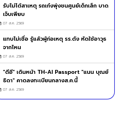
รับไม่ได้สาเหตุ รถเก๋งพุ่งชนศูนย์เด็กเล็ก บาด
เจ็บเพียบ
07 ส.ค. 2569
แทบไม่เชื่อ รู้แล้วผู้ก่อเหตุ รร.ดัง หัดใช้อาวุธ
จากไหน
07 ส.ค. 2569
"ดีอี" เดินหน้า TH-AI Passport "แนน บุณย์
ธิดา" คาดลงทะเบียนกลางส.ค.นี้
07 ส.ค. 2569