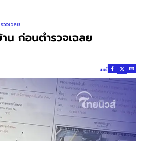
ตำรวจเฉลย
าบ้าน ก่อนตำรวจเฉลย
แชร์