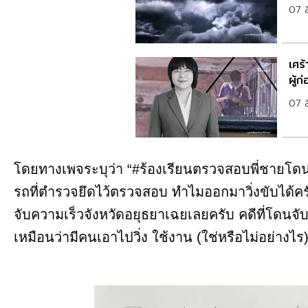
07 
เศร้
ผู้ก
07 
โดยทางเพจระบุว่า “#ร้องเรียนตรวจสอบพี่ชายโดนจั
รถที่ตำรวจยึดไว้ตรวจสอบ ทำไมออกมาวิ่งขับได้คร
จับความเร็วจังหวัดอยุธยาเฉยเลยครับ คดีที่โดนจับนั
เหมือนว่ามีคนเอาไปวิ่ง ใช้งาน (ใช่หรือไม่อย่างไร)