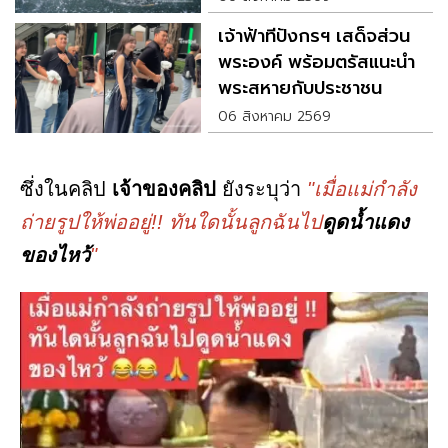
เจ้าฟ้าทีปังกรฯ เสด็จส่วน
พระองค์ พร้อมตรัสแนะนำ
พระสหายกับประชาชน
06 สิงหาคม 2569
ซึ่งในคลิป
เจ้าของคลิป
ยังระบุว่า
"เมื่อแม่กำลัง
ถ่ายรูปให้พ่ออยู่!! ทันใดนั้นลูกฉันไป
ดูดน้ำแดง
ของไหว้
"