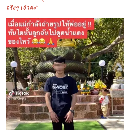
จริงๆ เจ้าค่ะ"