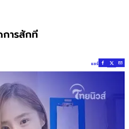
ดการสักที
แชร์