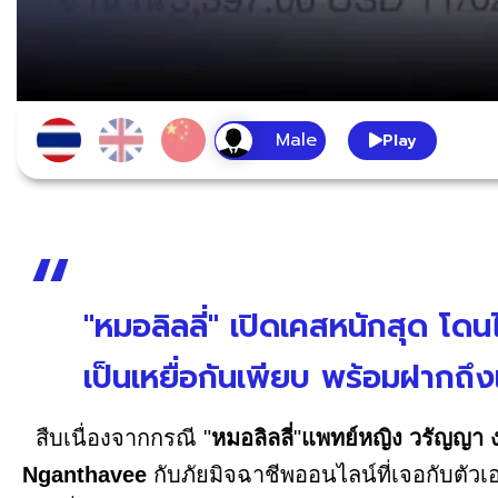
Play
"หมอลิลลี่" เปิดเคสหนักสุด โ
เป็นเหยื่อกันเพียบ พร้อมฝากถ
สืบเนื่องจากกรณี "
หมอลิลลี่
"
แพทย์หญิง วรัญญา
Nganthavee
กับภัยมิจฉาชีพออนไลน์ที่เจอกับตัวเอ