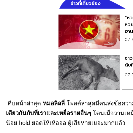
ข่าวที่เกี่ยวข้อง
"หว
หวย
ฮาน
07 
ชาวบ
ดับ
07 
คืบหน้าล่าสุด
หมอลิลลี่
โพสต์ล่าสุดมีคนส่งข้อค
เดียวกันกับที่เราและเหยื่อรายอื่นๆ
โดนเมื่อวานเห
น้อย hold ยอดให้เห้อออ ผู้เสียหายเยอะมากแล้ว