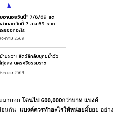
ยฮานอยวันนี้" 7/8/69 สด
ฮานอยวันนี้ 7 ส.ค.69 หวย
อยออกอะไร
สิงหาคม 2569
้านผวา! สัตว์ลึกลับบุกขย้ำวัว
ที่ทุ่งสง นครศรีธรรมราช
สิงหาคม 2569
วามมาบอก
โดนไป 600,000กว่าบาท แบงค์
มือนกัน
แบงค์ควรทำอะไรให้หน่อยมั้ย
ยย อย่าง