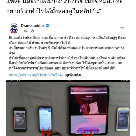
แหละ และทำได้มากกว่าการขโมยข้อมูลเยอะ
อยากรู้ว่าทำไรได้มั้งลองดูในคลิปกัน"