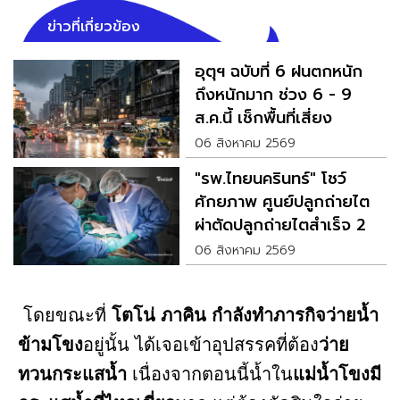
ข่าวที่เกี่ยวข้อง
อุตุฯ ฉบับที่ 6 ฝนตกหนัก
ถึงหนักมาก ช่วง 6 - 9
ส.ค.นี้ เช็กพื้นที่เสี่ยง
06 สิงหาคม 2569
"รพ.ไทยนครินทร์" โชว์
ศักยภาพ ศูนย์ปลูกถ่ายไต
ผ่าตัดปลูกถ่ายไตสำเร็จ 2
รายพร้อมกัน
06 สิงหาคม 2569
โดยขณะที่
โตโน่ ภาคิน กำลังทำภารกิจว่ายน้ำ
ข้ามโขง
อยู่นั้น ได้เจอเข้าอุปสรรคที่ต้อง
ว่าย
ทวนกระแสน้ำ
เนื่องจากตอนนี้น้ำใน
แม่น้ำโขงมี