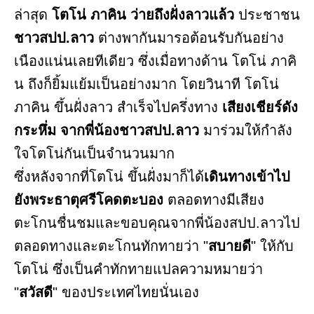
ล่าสุด
โตโน่ ภาคิน ว่ายถึงฝั่งลาวแล้ว
ประชาชน
ชาวสปป.ลาว
ต่างพากันมารอต้อนรับกันอย่าง
เนืองแน่นเลยทีเดียว ซึ่งเมื่อทางด้าน​ โตโน่ ภาคิ
น ถึงก็ยิ้มแย้มเป็นอย่างมาก โดยวินาที โตโน่
ภาคิน ขึ้นฝั่งลาว สำเร็จไปครึ่งทาง
เสียงเชียร์ดัง
กระหึ่ม จากพี่น้องชาวสปป.ลาว
มาร่วมให้กำลัง
ใจโตโน่กันเป็นจำนวนมาก
ซึ่งหลังจากที่โตโน่ ขึ้นฝั่งมาก็ได้
เดินทางเข้าไป
ยังพระธาตุศรีโคดตะบอง
ตลอดทางมีเสียง
ตะโกนชื่นชมและขอบคุณจากพี่น้องสปป.ลาวไป
ตลอดทางและตะโกนทักทายว่า "
สบายดี
" ให้กับ
โตโน่ ซึ่งเป็นคำทักทายแปลความหมายว่า
"
สวัสดี
" ของประเทศไทยนั่นเอง