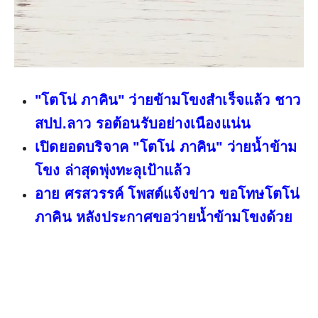
"โตโน่ ภาคิน" ว่ายข้ามโขงสำเร็จแล้ว ชาว
สปป.ลาว รอต้อนรับอย่างเนืองแน่น
เปิดยอดบริจาค "โตโน่ ภาคิน" ว่ายน้ำข้าม
โขง ล่าสุดพุ่งทะลุเป้าแล้ว
อาย ศรสวรรค์ โพสต์แจ้งข่าว ขอโทษโตโน่
ภาคิน หลังประกาศขอว่ายน้ำข้ามโขงด้วย