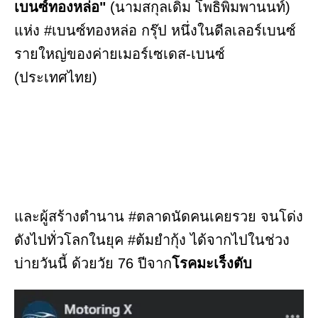
เบนซ์ทองหล่อ"
(นามสกุลเดิม โพธิพิมพานนท์)
แห่ง #เบนซ์ทองหล่อ กรุ๊ป หนึ่งในดีลเลอร์เบนซ์
รายใหญ่ของค่ายเมอร์เซเดส-เบนซ์
(ประเทศไทย)
และผู้สร้างตำนาน #ตลาดนัดคนเคยรวย จนโด่ง
ดังไปทั่วโลกในยุค #ต้มยำกุ้ง ได้จากไปในช่วง
บ่ายวันนี้ ด้วยวัย 76 ปีจาก
โรคมะเร็งตับ