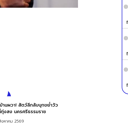
้านผวา! สัตว์ลึกลับบุกขย้ำวัว
ที่ทุ่งสง นครศรีธรรมราช
สิงหาคม 2569