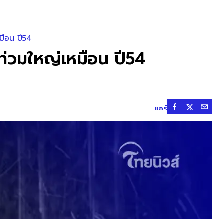
หมือน ปี54
ำท่วมใหญ่เหมือน ปี54
แชร์