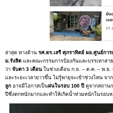
ยิ่ง
เจอ
07 
ล่าสุด ทางด้าน
รศ.ดร.เสรี ศุภราทิตย์
ผอ.ศูนย์การ
ม.รังสิต
และคณะกรรมการป้องกันและบรรเทาสาธารณภ
ว่า
จับตา 3 เดือน
ในช่วงเดือน ก.ย. – ต.ค. – พ.ย
และระยะเวลายาวขึ้น ไม่รู้พายุจะเข้าช่วงไหน จากท
ลูก
อาจมีโอกาสเป็น
ฝนในรอบ 100 ปี
ดูจากสถานกา
ปีซึ่งตกหนักมากและทำให้เกิดน้ำท่วมหนักในรอบห