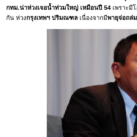
กทม.น่าห่วงเจอน้ำท่วมใหญ่ เหมือนปี 54
เพราะมีโ
กัน ห่วง
กรุงเทพฯ ปริมณฑล
เนื่องจากมี
พายุจ่อถล่ม