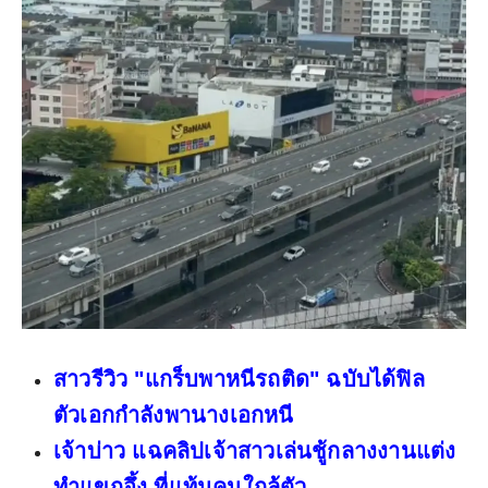
สาวรีวิว "แกร็บพาหนีรถติด" ฉบับได้ฟิล
ตัวเอกกำลังพานางเอกหนี
เจ้าบ่าว แฉคลิปเจ้าสาวเล่นชู้กลางงานแต่ง
ทำแขกอึ้ง ที่แท้นคนใกล้ตัว