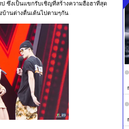
 ซึ่งเป็นแขกรับเชิญที่สร้างความฮือฮาที่สุด
งบ้านต่างตื่นเต้นไปตามๆกัน