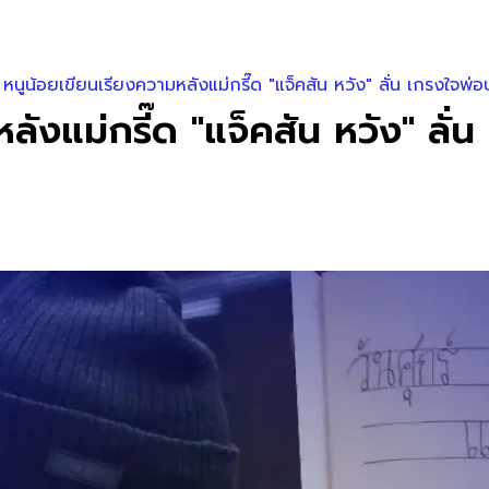
ู หนูน้อยเขียนเรียงความหลังแม่กรี๊ด "แจ็คสัน หวัง" ลั่น เกรงใจพ่อ
ลังแม่กรี๊ด "แจ็คสัน หวัง" ลั่