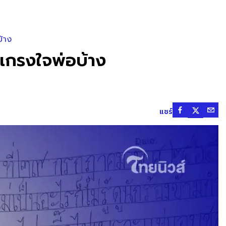
บ้าง
น เกรงใจพ่อบ้าง
แชร์