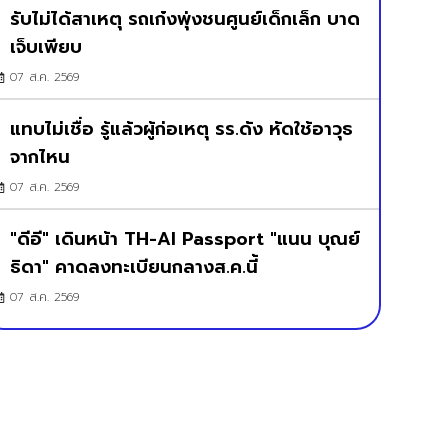
รับไม่ได้สาเหตุ รถเก๋งพุ่งชนศูนย์เด็กเล็ก บาด
เจ็บเพียบ
07 ส.ค. 2569
แทบไม่เชื่อ รู้แล้วผู้ก่อเหตุ รร.ดัง หัดใช้อาวุธ
จากไหน
07 ส.ค. 2569
"ดีอี" เดินหน้า TH-AI Passport "แนน บุณย์
ธิดา" คาดลงทะเบียนกลางส.ค.นี้
07 ส.ค. 2569