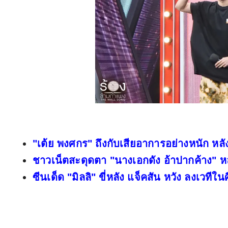
"เต้ย พงศกร" ถึงกับเสียอาการอย่างหนัก ห
ชาวเน็ตสะดุดตา "นางเอกดัง อ้าปากค้าง" หลั
ซีนเด็ด "มิลลิ" ขี่หลัง แจ็คสัน หวัง ลงเวท