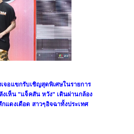
ลังเจอแขกรับเชิญสุดพิเศษในรายการ
งเห็น "แจ็คสัน หวัง" เดินผ่านกล้อง
ีในศึกแดงเดือด สาวๆอิจฉาทั้งประเทศ