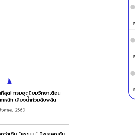
ที่สุด! กรมอุตุนิยมวิทยาเตือน
กหนัก เสี่ยงน้ำท่วมฉับพลัน
สิงหาคม 2569
ากว่าเดิม "ครูขนุน" มีพระคุณกับ