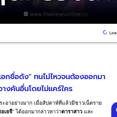
Load
เอกชื่อดัง" ทนไม่ไหวจนต้องออกมา
งคันอื่นโดยไม่แคร์ใคร
อมระอาอย่างมาก เมื่อสัปดาห์ที่แล้วมีชาวเน็ตราย
อเยจี
" ได้ออกมากล่าวหาว่า
ดาราสาว
และ