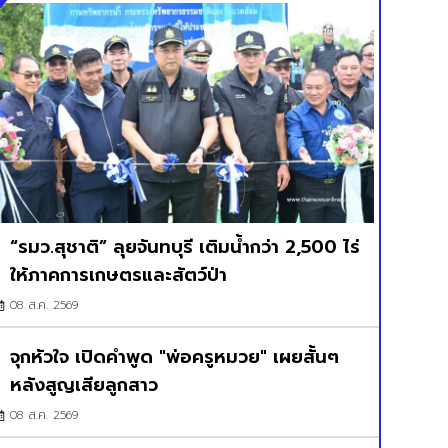
“รมว.สุชาติ” ลุยจันทบุรี เติมน้ำกว่า 2,500 ไร่
ให้ภาคการเกษตรและสัตว์ป่า
08 ส.ค. 2569
จุกหัวใจ เปิดคำพูด "พ่อครูหมวย" เผยสั้นๆ
หลังสูญเสียลูกสาว
08 ส.ค. 2569