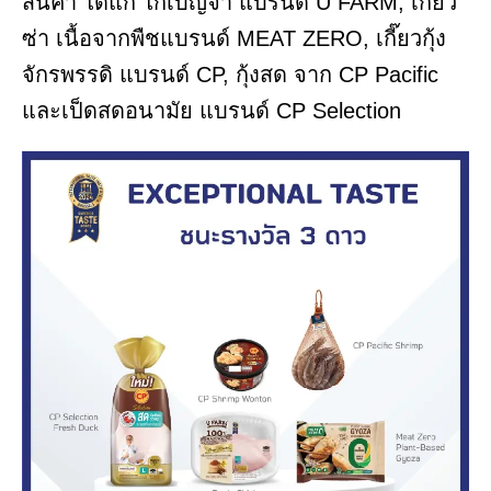
สินค้า ได้แก่ ไก่เบญจา แบรนด์ U FARM, เกี๊ยว
ซ่า เนื้อจากพืชแบรนด์ MEAT ZERO, เกี๊ยวกุ้ง
จักรพรรดิ แบรนด์ CP, กุ้งสด จาก CP Pacific
และเป็ดสดอนามัย แบรนด์ CP Selection