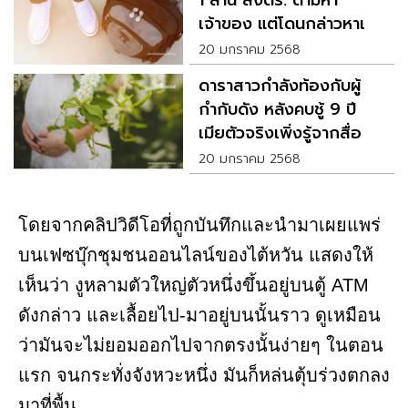
เจ้าของ แต่โดนกล่าวหาเป็น
ขโมย
20 มกราคม 2568
ดาราสาวกำลังท้องกับผู้
กำกับดัง หลังคบชู้ 9 ปี
เมียตัวจริงเพิ่งรู้จากสื่อ
20 มกราคม 2568
โดยจากคลิปวิดีโอที่ถูกบันทึกและนำมาเผยแพร่
บนเฟซบุ๊กชุมชนออนไลน์ของไต้หวัน แสดงให้
เห็นว่า งูหลามตัวใหญ่ตัวหนึ่งขึ้นอยู่บนตู้ ATM
ดังกล่าว และเลื้อยไป-มาอยู่บนนั้นราว ดูเหมือน
ว่ามันจะไม่ยอมออกไปจากตรงนั้นง่ายๆ ในตอน
แรก จนกระทั่งจังหวะหนึ่ง มันก็หล่นตุ้บร่วงตกลง
มาที่พื้น