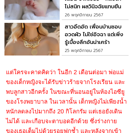
ไม่สนิท ผลวินิจฉัยแทบยืน
ไม่อยู่
26 พฤศจิกายน 2567
สาวอึดอัด เพื่อนบ้านชอบ
อวดผัว ไม่ใช่อิจฉา แต่เพิ่ง
รู้เบื้องลึกอันน่าเศร้า
25 พฤศจิกายน 2567
แต่ใครจะคาดคิดว่า ในอีก 2 เดือนต่อมา พ่อแม่
ของเด็กหญิงจะได้รับข่าวร้ายจากโรงเรียน และ
พบลูกสาวอีกครั้ง ในขณะที่นอนอยู่ในห้องไอซียู
ของโรงพยาบาล ในเวลานั้น เด็กหญิงไม่เพียงน้ำ
หนักลดลงไปมากถึง 20 กิโลกรัม แต่เธอยังเดิน
ไม่ได้ และเกือบจะตาบอดอีกด้วย ซึ่งร่างกาย
ของเธอเต็มไปด้วยรอยฟกช้ำ และหลังจากเข้า