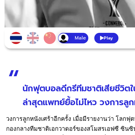
Play
นักฟุตบอลดีกรีทีมชาติเสียชีวิตใ
ล่าสุดแพทย์ยื้อไม่ไหว วงการลูกห
วงการลูกหนังเศร้าอีกครั้ง เมื่อมีรายงานว่า โลกฟุ
กองกลางทีมชาติเอกวาดอร์ของสโมสรเอฟซี ซินซินเน