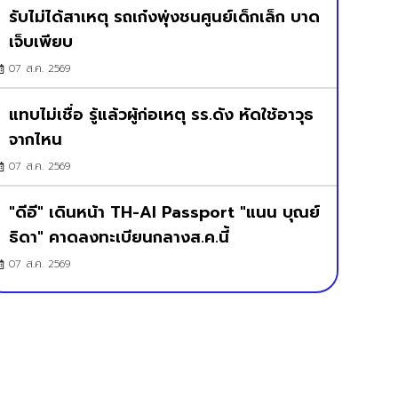
รับไม่ได้สาเหตุ รถเก๋งพุ่งชนศูนย์เด็กเล็ก บาด
เจ็บเพียบ
07 ส.ค. 2569
แทบไม่เชื่อ รู้แล้วผู้ก่อเหตุ รร.ดัง หัดใช้อาวุธ
จากไหน
07 ส.ค. 2569
"ดีอี" เดินหน้า TH-AI Passport "แนน บุณย์
ธิดา" คาดลงทะเบียนกลางส.ค.นี้
07 ส.ค. 2569