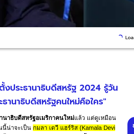
Load
ั้งประธานาธิบดีสหรัฐ 2024 รู้วัน
ระธานาธิบดีสหรัฐคนใหม่คือใคร"
านาธิบดีสหรัฐอเมริกาคนใหม่
แล้ว แต่ดูเหมือน
นี้น่าจะเป็น
กมลา เดวี แฮร์ริส (Kamala Devi