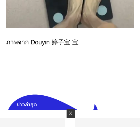
ภาพจาก Douyin 婷子宝 宝
ข่าวล่าสุด