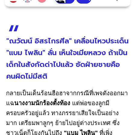
"ณวัฒน์ อิสรไกรศีล" เคลื่อนไหวประเด็น
"แบม ไพลิน" ลั่น เห็นใจเมียหลวง ถ้าเป็น
เด็กในสังกัดด่าไปแล้ว ซัดฝ่ายชายคือ
คนผิดไม่มีสติ
กลายเป็นเด็นร้อนฮือฮาจากกรณีที่เพจดังออกมา
แฉ
นางงามนักร้องตั้งท้อง
แต่พ่อของลูกมี
ครอบครัวอยู่แล้ว ทางภรรยาเสียใจเป็นอย่าง
มาก เตรียมพาลูกๆ ย้ายไปอยู่ต่างประเทศ ซึ่ง
ชาวเน็ตก็โยงกันไปถึง
"แบม ไพลิน"
ที่เพิ่ง