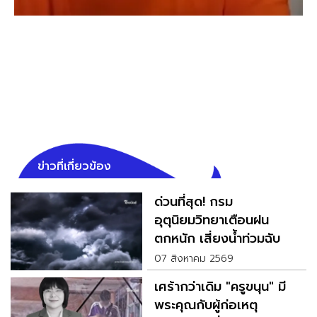
ข่าวที่เกี่ยวข้อง
ด่วนที่สุด! กรม
อุตุนิยมวิทยาเตือนฝน
ตกหนัก เสี่ยงน้ำท่วมฉับ
พลัน
07 สิงหาคม 2569
เศร้ากว่าเดิม "ครูขนุน" มี
พระคุณกับผู้ก่อเหตุ