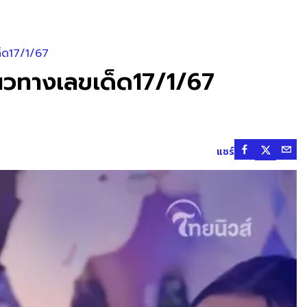
ด็ด17/1/67
นวทางเลขเด็ด17/1/67
แชร์