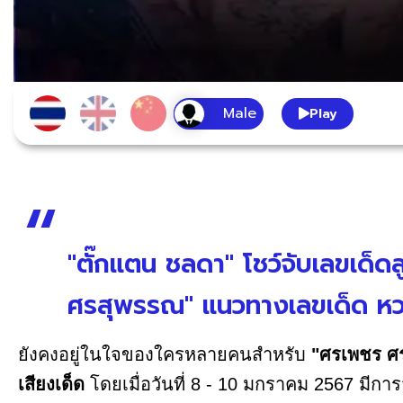
Play
"ตั๊กแตน ชลดา" โชว์จับเลขเด็
ศรสุพรรณ" แนวทางเลขเด็ด หว
ยังคงอยู่ในใจของใครหลายคนสำหรับ
"ศรเพชร ศ
เสียงเด็ด
โดยเมื่อวันที่ 8 - 10 มกราคม 2567 มี