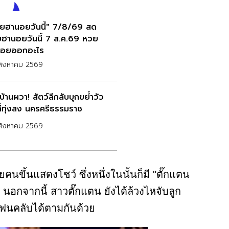
ยฮานอยวันนี้" 7/8/69 สด
ฮานอยวันนี้ 7 ส.ค.69 หวย
อยออกอะไร
สิงหาคม 2569
้านผวา! สัตว์ลึกลับบุกขย้ำวัว
ที่ทุ่งสง นครศรีธรรมราช
สิงหาคม 2569
คนขึ้นแสดงโชว์ ซึ่งหนึ่งในนั้นก็มี "ตั๊กแตน
ย นอกจากนี้ สาวตั๊กแตน ยังได้ล้วงไหจับลูก
แฟนคลับได้ตามกันด้วย