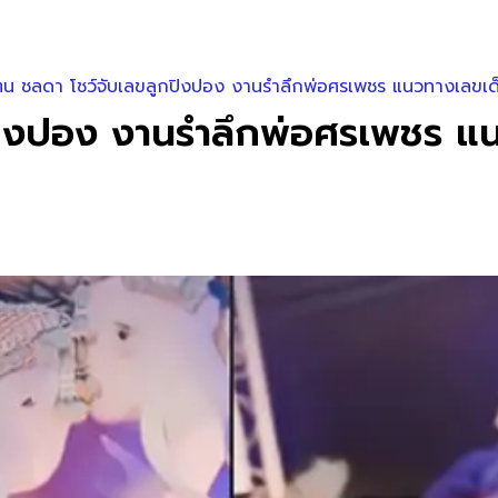
แตน ชลดา โชว์จับเลขลูกปิงปอง งานรำลึกพ่อศรเพชร แนวทางเลขเ
กปิงปอง งานรำลึกพ่อศรเพชร แ