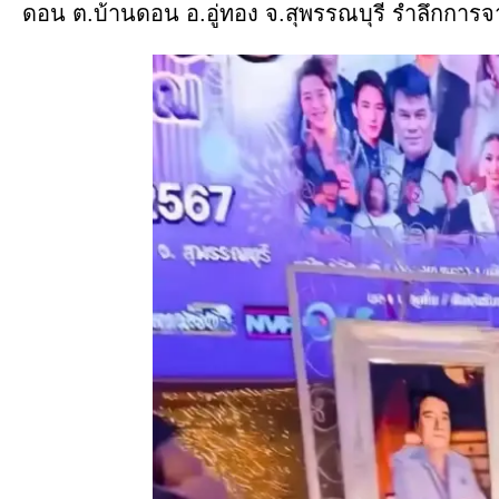
ดอน ต.บ้านดอน อ.อู่ทอง จ.สุพรรณบุรี รำลึกกา