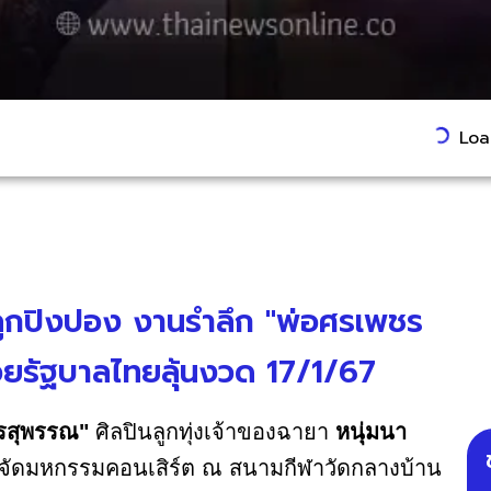
Load
ดลูกปิงปอง งานรำลึก "พ่อศรเพชร
ยรัฐบาลไทยลุ้นงวด 17/1/67
รสุพรรณ"
ศิลปินลูกทุ่งเจ้าของฉายา
หนุ่มนา
การจัดมหกรรมคอนเสิร์ต ณ สนามกีฬาวัดกลางบ้าน