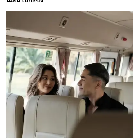
นิเอล เบล็สซิ่ง"