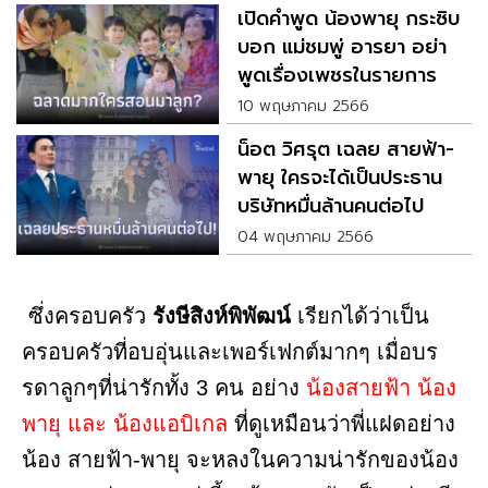
เปิดคำพูด น้องพายุ กระซิบ
บอก แม่ชมพู่ อารยา อย่า
พูดเรื่องเพชรในรายการ
10 พฤษภาคม 2566
น็อต วิศรุต เฉลย สายฟ้า-
พายุ ใครจะได้เป็นประธาน
บริษัทหมื่นล้านคนต่อไป
04 พฤษภาคม 2566
ซึ่งครอบครัว
รังษีสิงห์พิพัฒน์
เรียกได้ว่าเป็น
ครอบครัวที่อบอุ่นและเพอร์เฟกต์มากๆ เมื่อบร
รดาลูกๆที่น่ารักทั้ง 3 คน อย่าง
น้องสายฟ้า น้อง
พายุ และ น้องแอบิเกล
ที่ดูเหมือนว่าพี่แฝดอย่าง
น้อง สายฟ้า-พายุ จะหลงในความน่ารักของน้อง