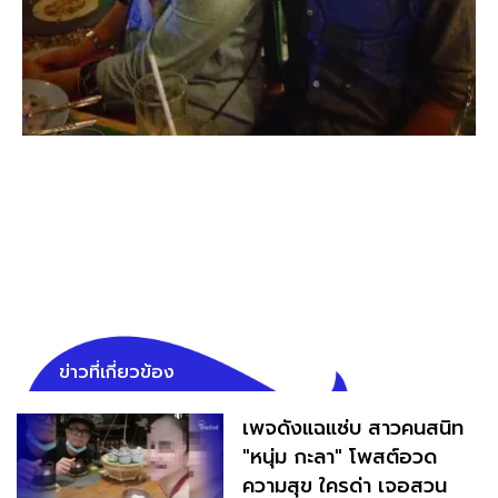
ข่าวที่เกี่ยวข้อง
เพจดังแฉแซ่บ สาวคนสนิท
"หนุ่ม กะลา" โพสต์อวด
ความสุข ใครด่า เจอสวน