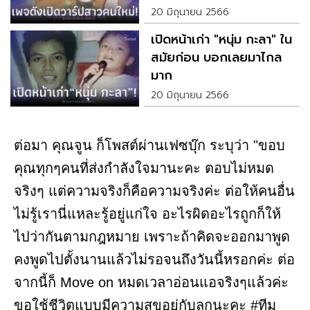
กลับทันที
20 มิถุนายน 2566
เปิดหน้าเก่า "หนุ่ม กะลา" ใน
สมัยก่อน บอกเลยมาไกล
มาก
20 มิถุนายน 2566
ต่อมา คุณจูน ก็โพสต์ผ่านเฟซบุ๊ก ระบุว่า "ขอบ
คุณทุกๆคนที่ส่งกำลังใจมานะคะ ตอบไม่หมด
จริงๆ แต่ความจริงก็คือความจริงค่ะ ต่อให้คนอื่น
ไม่รู้เรานี่แหละรู้อยู่แก่ใจ อะไรผิดอะไรถูกก็ให้
ไปว่ากันตามกฎหมาย เพราะถ้าคิดจะออกมาพูด
คงพูดไปตั้งนานแล้วไม่รอจนถึงวันนี้หรอกค่ะ ต่อ
จากนี้ก็ Move on หมดเวลาอ่อนแอจริงๆแล้วค่ะ
ขอใช้ชีวิตแบบมีความสุขอยู่กับลูกนะคะ #ทีม