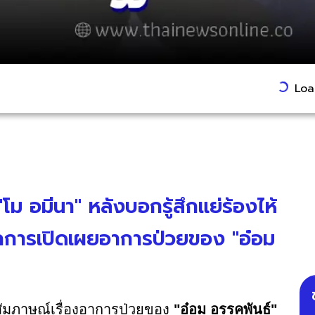
Load
โม อมีนา" หลังบอกรู้สึกแย่ร้องไห้
ากการเปิดเผยอาการป่วยของ "อ๋อม
ัมภาษณ์เรื่องอาการป่วยของ
"อ๋อม อรรคพันธ์"