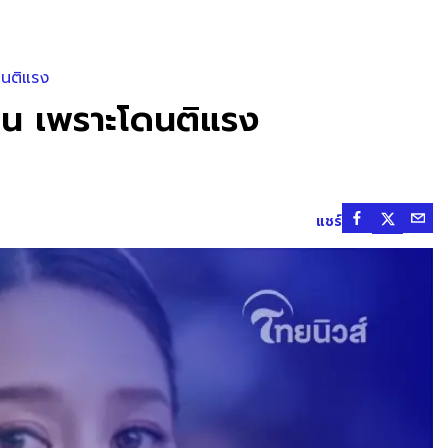
ดนติแรง
 คืน เพราะโดนติแรง
แชร์