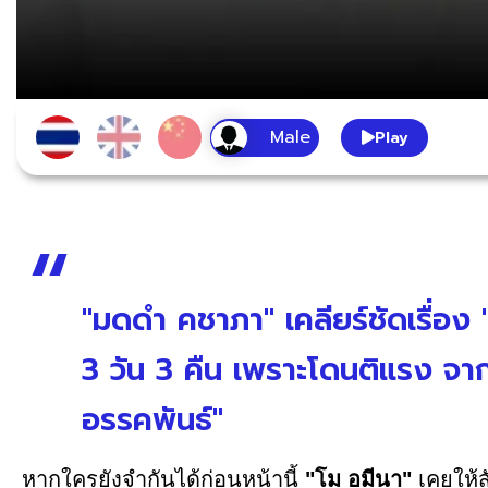
Play
"มดดำ คชาภา" เคลียร์ชัดเรื่อง "
3 วัน 3 คืน เพราะโดนติแรง จ
อรรคพันธ์"
หากใครยังจำกันได้ก่อนหน้านี้
"โม อมีนา"
เคยให้ส