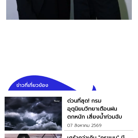
ข่าวที่เกี่ยวข้อง
ด่วนที่สุด! กรม
อุตุนิยมวิทยาเตือนฝน
ตกหนัก เสี่ยงน้ำท่วมฉับ
พลัน
07 สิงหาคม 2569
เศร้ากว่าเดิม "ครูขนุน" มี