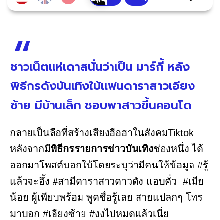
ชาวเน็ตแห่เดาสนั่นว่าเป็น มาร์กี้ หลัง
พิธีกรดังบันเทิงใบ้แฟนดาราสาวเอียง
ซ้าย มีบ้านเล็ก ชอบพาสาวขึ้นคอนโด
กลายเป็นลือที่สร้างเสียงฮือฮาในสังคมTiktok
หลังจากมี
พิธีกรรายการข่าวบันเทิง
ช่องหนึ่ง ได้
ออกมาโพสต์บอกใบ้โดยระบุว่ามีคนให้ข้อมูล #รู้
แล้วจะอึ้ง #สามีดาราสาวดาวดัง แอบคั่ว #เมีย
น้อย ผู้เพียบพร้อม พูดชื่อรู้เลย สายแปลกๆ โทร
มาบอก #เอียงซ้าย #งงไปหมดแล้วเนี่ย