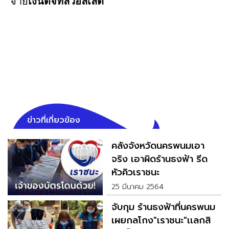
จ่าย
เงินดิจิทัลวอลเล็ต
ข่าวที่เกี่ยวข้อง
คลังจังหวัดนครพนมเอา
จริง เอาผิดร้านธงฟ้า รีด
หัวคิวเราชนะ
25 มีนาคม 2564
จับกุม ร้านธงฟ้าที่นครพนม
เผยกลโกง"เราชนะ"เเลกสิ