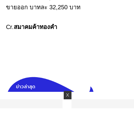
ขายออก บาทละ 32,250 บาท
Cr.
สมาคมค้าทองคำ
ข่าวล่าสุด