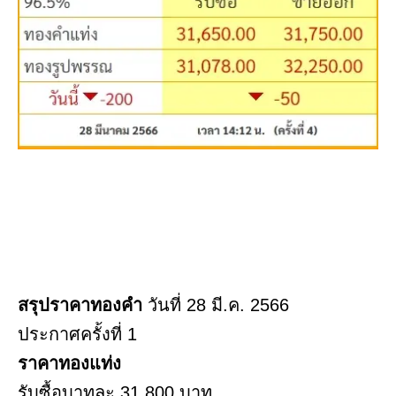
สรุปราคาทองคำ
วันที่ 28 มี.ค. 2566
ประกาศครั้งที่ 1
ราคาทองแท่ง
รับซื้อบาทละ 31,800 บาท