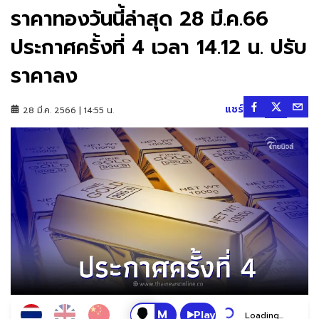
ราคาทองวันนี้ล่าสุด 28 มี.ค.66
ประกาศครั้งที่ 4 เวลา 14.12 น. ปรับ
ราคาลง
แชร์
28 มี.ค. 2566 | 14:55 น.
Play
Loading...