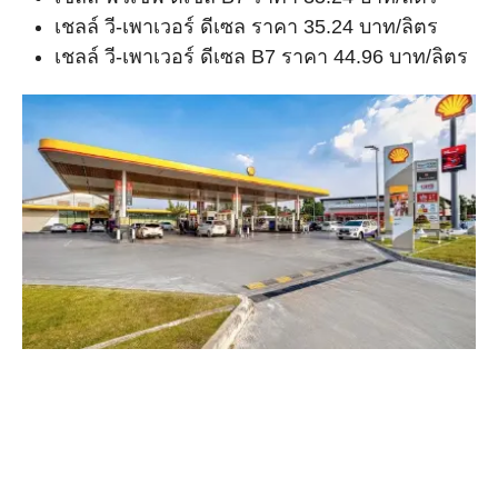
เชลล์ วี-เพาเวอร์ ดีเซล ราคา 35.24 บาท/ลิตร
เชลล์ วี-เพาเวอร์ ดีเซล B7 ราคา 44.96 บาท/ลิตร