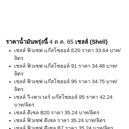
ราคาน้ำมันพรุ่งนี้
4 ต.ค. 65
เชลล์ (Shell)
เชลล์ ฟิวเซฟ แก๊สโซฮอล์ E20 ราคา 33.64 บาท/
ลิตร
เชลล์ ฟิวเซฟ แก๊สโซฮอล์ 91 ราคา 34.48 บาท/
ลิตร
เชลล์ ฟิวเซฟ แก๊สโซฮอล์ 95 ราคา 34.75 บาท/
ลิตร
เชลล์ วี-เพาเวอร์ แก๊สโซฮอล์ 95 ราคา 42.24
บาท/ลิตร
เชลล์ ดีเซล B20 ราคา 35.24 บาท/ลิตร
เชลล์ ฟิวเซฟ ดีเซล ราคา 35.24 บาท/ลิตร
เชลล์ ฟิวเซฟ ดีเซล B7 ราคา 35.24 บาท/ลิตร