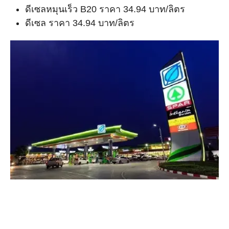
ดีเซลหมุนเร็ว B20 ราคา 34.94 บาท/ลิตร
ดีเซล ราคา 34.94 บาท/ลิตร