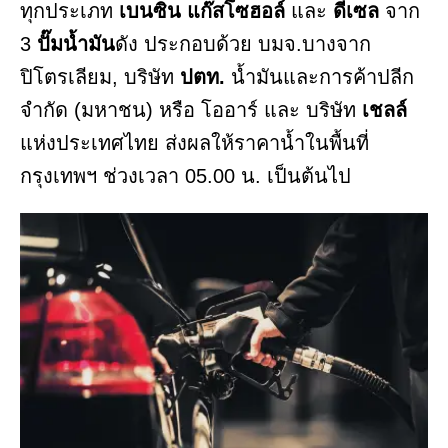
ทุกประเภท
เบนซิน แก๊สโซฮอล์
และ
ดีเซล
จาก
3
ปั๊มน้ำมัน
ดัง ประกอบด้วย บมจ.บางจาก
ปิโตรเลียม, บริษัท
ปตท.
น้ำมันและการค้าปลีก
จำกัด (มหาชน) หรือ โออาร์ และ บริษัท
เชลล์
แห่งประเทศไทย ส่งผลให้ราคาน้ำในพื้นที่
กรุงเทพฯ ช่วงเวลา 05.00 น. เป็นต้นไป