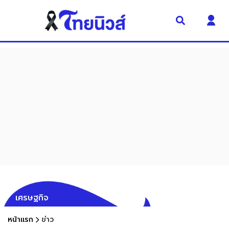
เศรษฐกิจ
หน้าแรก
ข่าว