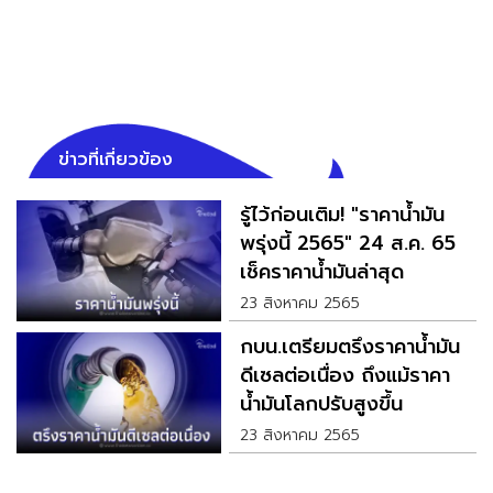
ข่าวที่เกี่ยวข้อง
รู้ไว้ก่อนเติม! "ราคาน้ำมัน
พรุ่งนี้ 2565" 24 ส.ค. 65
เช็คราคาน้ำมันล่าสุด
23 สิงหาคม 2565
กบน.เตรียมตรึงราคาน้ำมัน
ดีเซลต่อเนื่อง ถึงแม้ราคา
น้ำมันโลกปรับสูงขึ้น
23 สิงหาคม 2565