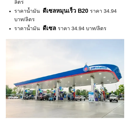
ลิตร
ดีเซลหมุนเร็ว B20
ราคาน้ำมัน
ราคา 34.94
บาท/ลิตร
ดีเซล
ราคาน้ำมัน
ราคา 34.94 บาท/ลิตร