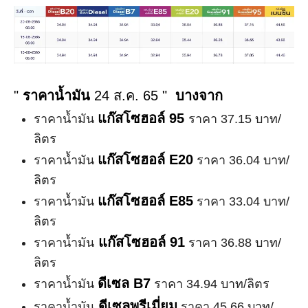
"
ราคาน้ำมัน
24 ส.ค. 65 "
บางจาก
แก๊สโซฮอล์ 95
ราคาน้ำมัน
ราคา 37.15 บาท/
ลิตร
แก๊สโซฮอล์ E20
ราคาน้ำมัน
ราคา 36.04 บาท/
ลิตร
แก๊สโซฮอล์ E85
ราคาน้ำมัน
ราคา 33.04 บาท/
ลิตร
แก๊สโซฮอล์ 91
ราคาน้ำมัน
ราคา 36.88 บาท/
ลิตร
ดีเซล B7
ราคาน้ำมัน
ราคา 34.94 บาท/ลิตร
ดีเซลพรีเมี่ยม
ราคาน้ำมัน
ราคา 45.66 บาท/