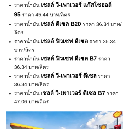
เชลล์ วี-เพาเวอร์ แก๊สโซฮอล์
ราคาน้ำมัน
95
ราคา 45.44 บาท/ลิตร
เชลล์ ดีเซล B20
ราคาน้ำมัน
ราคา 36.34 บาท/
ลิตร
เชลล์ ฟิวเซฟ ดีเซล
ราคาน้ำมัน
ราคา 36.34
บาท/ลิตร
เชลล์ ฟิวเซฟ ดีเซล B7
ราคาน้ำมัน
ราคา
36.34 บาท/ลิตร
เชลล์ วี-เพาเวอร์ ดีเซล
ราคาน้ำมัน
ราคา
36.34 บาท/ลิตร
ชลล์ วี-เพาเวอร์ ดีเซล B7
ราคาน้ำมัน เ
ราคา
47.06 บาท/ลิตร