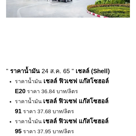
"
ราคาน้ำมัน
24 ส.ค. 65 "
เชลล์ (Shell)
เชลล์ ฟิวเซฟ แก๊สโซฮอล์
ราคาน้ำมัน
E20
ราคา 36.84 บาท/ลิตร
เชลล์ ฟิวเซฟ แก๊สโซฮอล์
ราคาน้ำมัน
91
ราคา 37.68 บาท/ลิตร
เชลล์ ฟิวเซฟ แก๊สโซฮอล์
ราคาน้ำมัน
95
ราคา 37.95 บาท/ลิตร