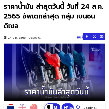
ราคาน้ำมัน ล่าสุดวันนี้ วันที่ 24 ส.ค.
2565 อัพเดทล่าสุด กลุ่ม เบนซิน
ดีเซล
แชร์
24 ส.ค. 2565 | 05:00 น.
Play
Loading...