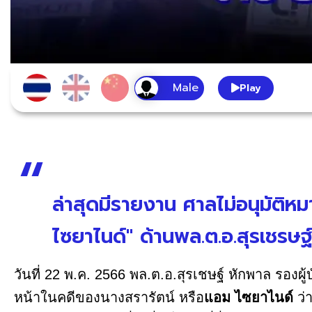
Play
ล่าสุดมีรายงาน ศาลไม่อนุมัติหม
ไซยาไนด์" ด้านพล.ต.อ.สุรเชรษ
วันที่ 22 พ.ค. 2566 พล.ต.อ.สุรเชษฐ์ หักพาล รองผ
หน้าในคดีของนางสรารัตน์ หรือ
แอม ไซยาไนด์
ว่