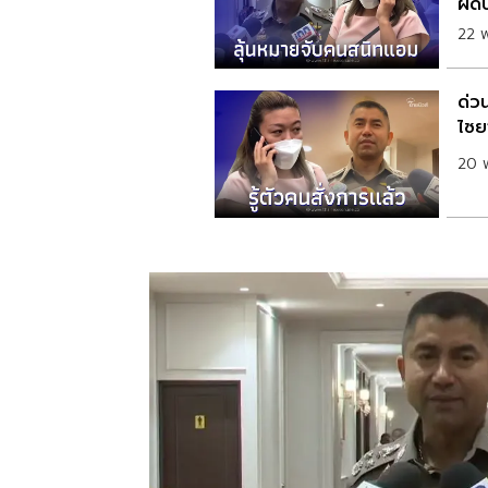
ผิดบ
22 
ด่ว
ไซยา
20 