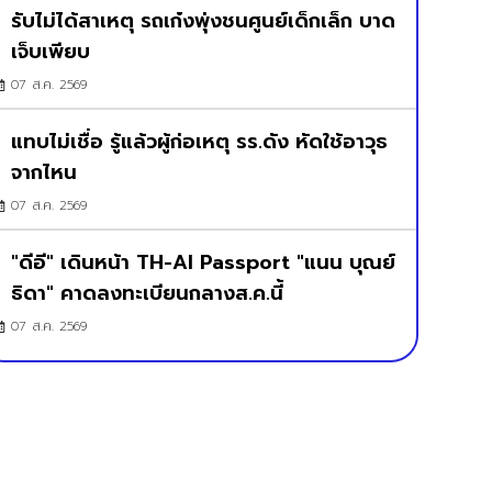
รับไม่ได้สาเหตุ รถเก๋งพุ่งชนศูนย์เด็กเล็ก บาด
เจ็บเพียบ
07 ส.ค. 2569
แทบไม่เชื่อ รู้แล้วผู้ก่อเหตุ รร.ดัง หัดใช้อาวุธ
จากไหน
07 ส.ค. 2569
"ดีอี" เดินหน้า TH-AI Passport "แนน บุณย์
ธิดา" คาดลงทะเบียนกลางส.ค.นี้
07 ส.ค. 2569