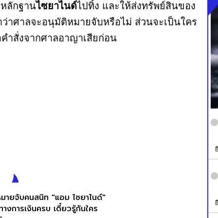
นำหลักฐาน
ไซยาไนด์
ไปทิ้ง และให้ส่งทรัพย์สินของ
าว่าศาลจะอนุมัติหมายจับหรือไม่ ส่วนจะเป็นใคร
รอคําสั่งจากศาลอาญาเสียก่อน
นหมายจับคนสนิท "แอม ไซยาไนด์"
ทางการเงินครบ เดี๋ยวรู้กันใคร