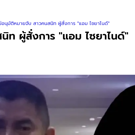
่อนุมัติหมายจับ สาวคนสนิท ผู้สั่งการ "แอม ไซยาไนด์"
ิท ผู้สั่งการ "แอม ไซยาไนด์"