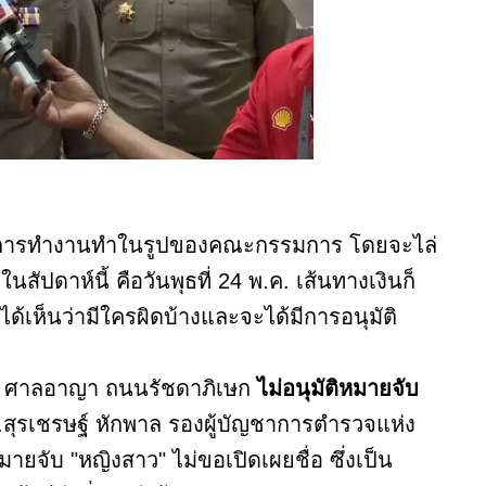
ซึ่งการทํางานทําในรูปของคณะกรรมการ โดยจะไล่
ัปดาห์นี้ คือวันพุธที่ 24 พ.ค. เส้นทางเงินก็
ได้เห็นว่ามีใครผิดบ้างและจะได้มีการอนุมัติ
ว่า ศาลอาญา ถนนรัชดาภิเษก
ไม่อนุมัติหมายจับ
อ.สุรเชรษฐ์ หักพาล รองผู้บัญชาการตำรวจแห่ง
ยจับ "หญิงสาว" ไม่ขอเปิดเผยชื่อ ซึ่งเป็น