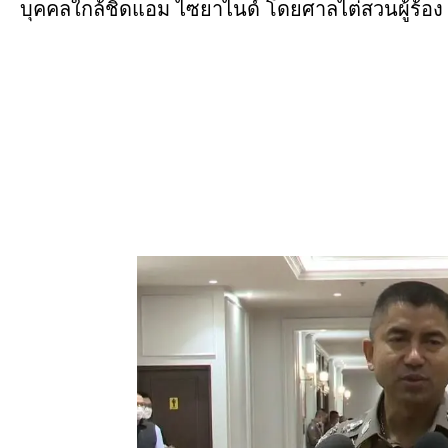
บุคคลใกล้ชิดแอม ไซยาไนด์ โดยศาลไต่สวนผู้ร้อง 