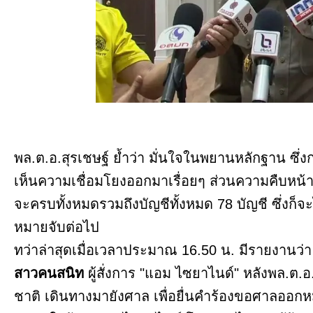
พล.ต.อ.สุรเชษฐ์ ยํ้าว่า มั่นใจในพยานหลักฐาน 
เห็นความเชื่อมโยงออกมาเรื่อยๆ ส่วนความคืบหน้าในส
จะครบทั้งหมดรวมถึงบัญชีทั้งหมด 78 บัญชี ซึ่งก็จะ
หมายจับต่อไป
ทว่าล่าสุดเมื่อเวลาประมาณ 16.50 น. มีรายงาน
สาวคนสนิท
ผู้สั่งการ "แอม ไซยาไนด์" หลังพล.ต.
ชาติ เดินทางมายังศาล เพื่อยื่นคำร้องขอศาลออกหมา