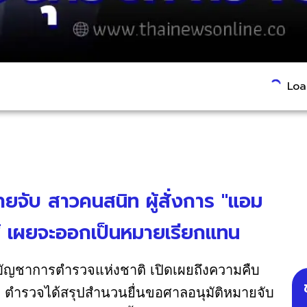
Load
ายจับ สาวคนสนิท ผู้สั่งการ "แอม
ฐ์ เผยจะออกเป็นหมายเรียกแทน
ู้บัญชาการตํารวจแห่งชาติ เปิดเผยถึงความคืบ
า ตํารวจได้สรุปสํานวนยื่นขอศาลอนุมัติหมายจับ