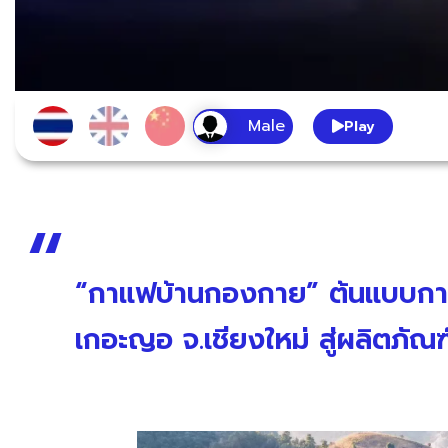
Play
“กาแฟบ้านกองกาย” ต้นแบบกาแฟ
เกอะญอ จ.เชียงใหม่ สู่ผลิตภ