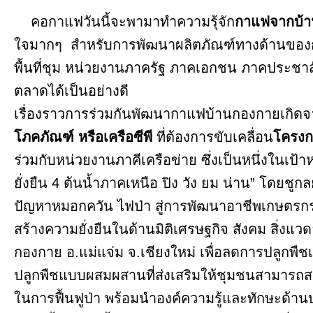
คอกาแฟวันนี้จะพามาทำความรุ้จัก
กาแฟจากบ้
ใจมากๆ สำหรับการพัฒนาผลิตภัณฑ์ทางด้านของกาแ
พื้นที่ชุม หน่วยงานภาครัฐ ภาคเอกชน ภาคประชาส
ตลาดได้เป็นอย่างดี
เรื่องราวการร่วมกันพัฒนากาแฟบ้านกองกายเกิดจ
โภคภัณฑ์ หรือเครือซีพี
ที่ต้องการขับเคลื่อน
โครงกา
ร่วมกับหน่วยงานภาคีเครือข่าย ซึ่งเป็นหนึ่งในเป้า
ยั่งยืน 4 ต้นน้ำภาคเหนือ ปิง วัง ยม น่าน” โดยชูกล
ปัญหาหมอกควัน ไฟป่า สู่การพัฒนาอาชีพเกษตรกรอย่า
สร้างความยั่งยืนในด้านมิติเศรษฐกิจ สังคม สิ่ง
กองกาย อ.แม่แจ่ม จ.เชียงใหม่ เพื่อลดการปลูกพืช
ปลูกพืชแบบผสมผสานที่ส่งเสริมให้ชุมชนสามารถสร้างป
ในการฟื้นฟูป่า พร้อมนำองค์ความรู้และทักษะด้า