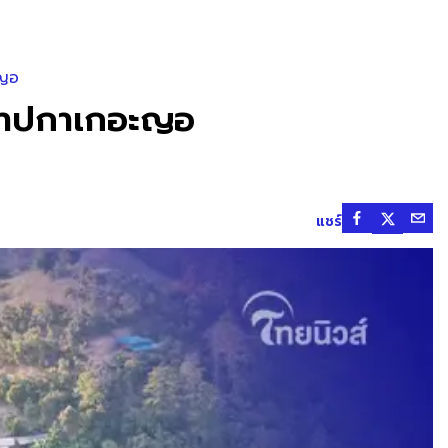
ะญอ
ผ่าปกาเกอะญอ
แชร์