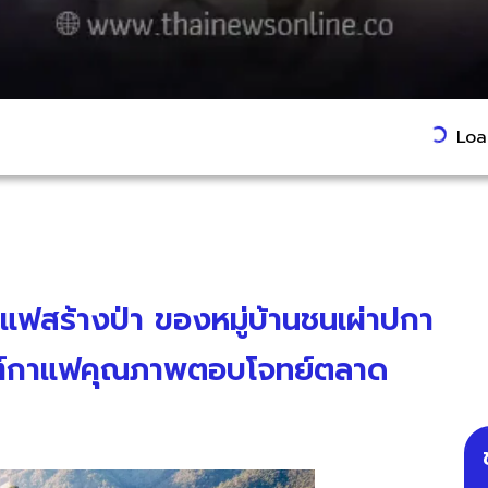
Load
สร้างป่า ของหมู่บ้านชนเผ่าปกา
ัณฑ์กาแฟคุณภาพตอบโจทย์ตลาด