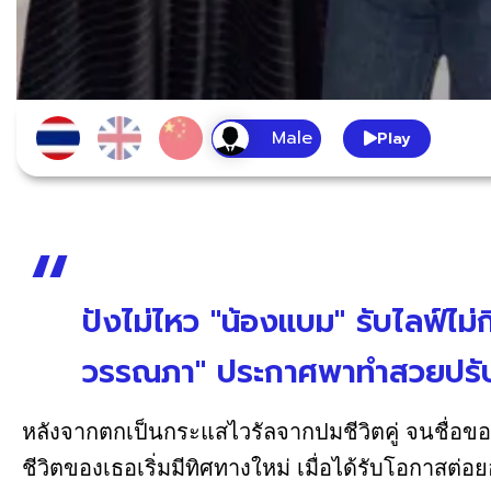
Play
ปังไม่ไหว "น้องแบม" รับไลฟ์ไม่กี
วรรณภา" ประกาศพาทำสวยปรับ
หลังจากตกเป็นกระแสไวรัลจากปมชีวิตคู่ จนชื่อขอ
ชีวิตของเธอเริ่มมีทิศทางใหม่ เมื่อได้รับโอกาสต่อ