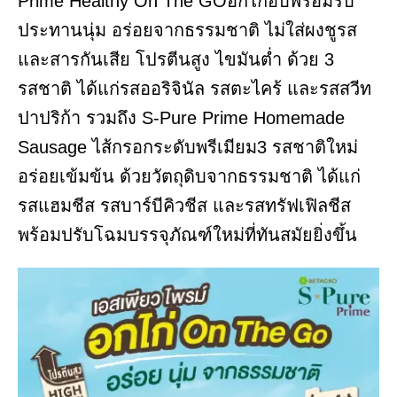
Prime Healthy On The GOอกไก่อบพร้อมรับ
ประทานนุ่ม อร่อยจากธรรมชาติ ไม่ใส่ผงชูรส
และสารกันเสีย โปรตีนสูง ไขมันต่ำ ด้วย 3
รสชาติ ได้แก่รสออริจินัล รสตะไคร้ และรสสวีท
ปาปริก้า รวมถึง S-Pure Prime Homemade
Sausage ไส้กรอกระดับพรีเมียม3 รสชาติใหม่
อร่อยเข้มข้น ด้วยวัตถุดิบจากธรรมชาติ ได้แก่
รสแฮมชีส รสบาร์บีคิวชีส และรสทรัฟเฟิลชีส
พร้อมปรับโฉมบรรจุภัณฑ์ใหม่ที่ทันสมัยยิ่งขึ้น