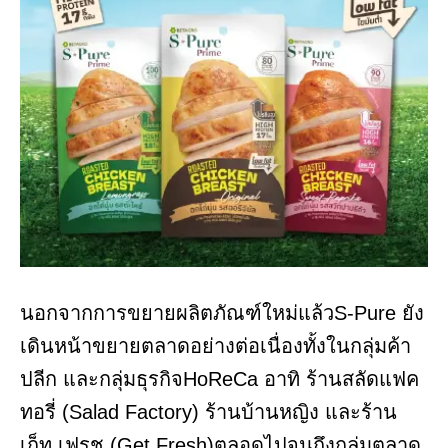
นอกจากการขยายผลิตภัณฑ์ใหม่แล้วS-Pure ยัง
เดินหน้าขยายตลาดอย่างต่อเนื่องทั้งในกลุ่มค้า
ปลีก และกลุ่มธุรกิจHoReCa อาทิ ร้านสลัดแฟค
ทอรี่ (Salad Factory) ร้านบ้านหญิง และร้าน
เก็ท เฟรช (Get Fresh)ตลอดไปจนถึงกลุ่มตลาด