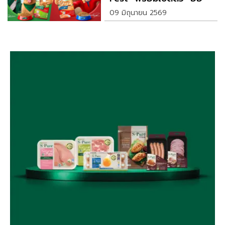
โรด - กันตภณ"
09 มิถุนายน 2569