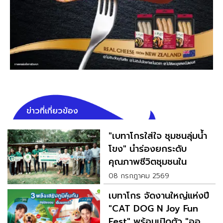
ข่าวที่เกี่ยวข้อง
"เบทาโกรใส่ใจ ชุมชนลุ่มน้ำ
โขง" นำร่องยกระดับ
คุณภาพชีวิตชุมชนใน
สปป.ลาว
08 กรกฎาคม 2569
เบทาโกร จัดงานใหญ่แห่งปี
"CAT DOG N Joy Fun
Fest" พร้อมเปิดตัว "ออฟ