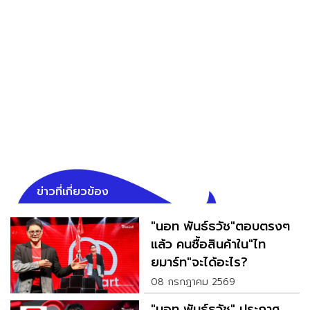
ข่าวที่เกี่ยวข้อง
"นอท พันธ์ธวัช"ตอบตรงๆ
แล้ว คนซื้อสินค้าใน"ไท
ยมาร์ท"จะได้อะไร?
08 กรกฎาคม 2569
"นอท พันธ์ธวัช" ประกาศ