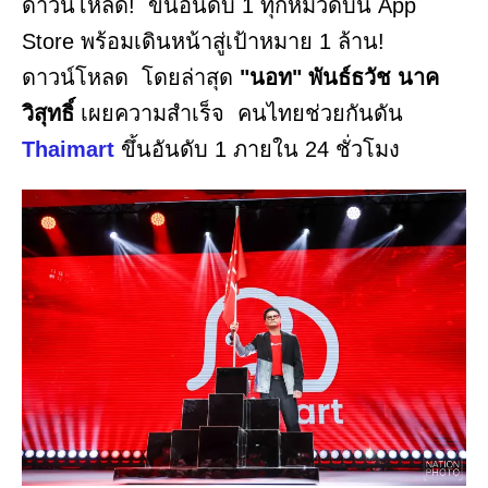
ดาวน์โหลด! ขึ้นอันดับ 1 ทุกหมวดบน App
Store พร้อมเดินหน้าสู่เป้าหมาย 1 ล้าน!
ดาวน์โหลด โดยล่าสุด
"นอท" พันธ์ธวัช นาค
วิสุทธิ์
เผยความสำเร็จ คนไทยช่วยกันดัน
Thaimart
ขึ้นอันดับ 1 ภายใน 24 ชั่วโมง