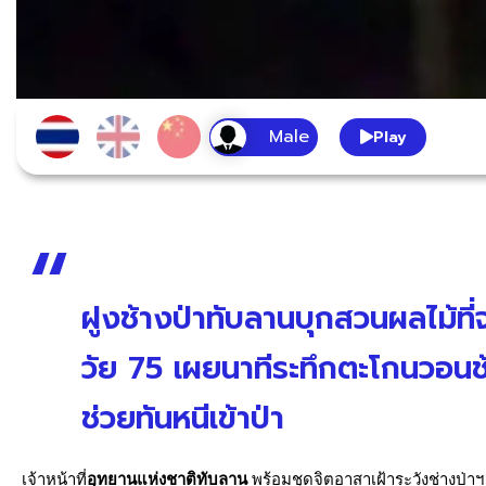
Play
ฝูงช้างป่าทับลานบุกสวนผลไม้ที
วัย 75 เผยนาทีระทึกตะโกนวอนช้
ช่วยทันหนีเข้าป่า
เจ้าหน้าที่
อุทยานแห่งชาติทับลาน
พร้อมชุดจิตอาสาเฝ้าระวังช่างป่าฯ 