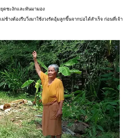
งหยุดชะงักและหันมามอง
ม่ช้างต้องรีบวิ่งมาใช้งวงรัดอุ้มลูกขึ้นจากบ่อได้สำเร็จ ก่อนที่เจ้า