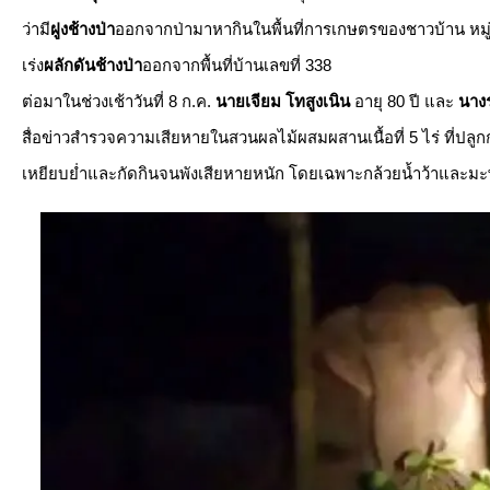
ว่ามี
ฝูงช้างป่า
ออกจากป่ามาหากินในพื้นที่การเกษตรของชาวบ้าน หมู่ที่
เร่ง
ผลักดันช้างป่า
ออกจากพื้นที่บ้านเลขที่ 338
​ต่อมาในช่วงเช้าวันที่ 8 ก.ค.
นายเจียม โทสูงเนิน
อายุ 80 ปี และ
นางร
สื่อข่าวสำรวจความเสียหายในสวนผลไม้ผสมผสานเนื้อที่ 5 ไร่ ที่ปลูกกล
เหยียบย่ำและกัดกินจนพังเสียหายหนัก โดยเฉพาะกล้วยน้ำว้าและมะพร