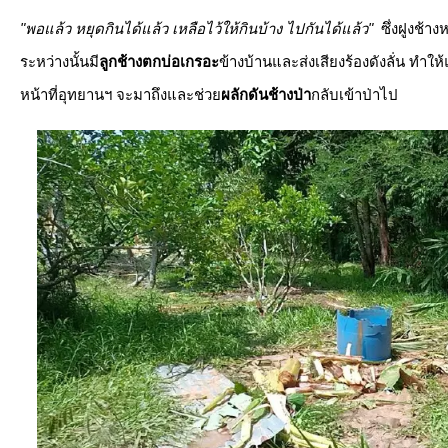
"พอแล้ว หยุดกินได้แล้ว เหลือไว้ให้กินบ้าง ไปกันได้แล้ว"
ซึ่งฝูงช้า
​ระหว่างนั้นมี
ลูกช้างตกบ่อเกรอะ
ข้างบ้านและส่งเสียงร้องดังลั่น ทำให้แ
หน้าที่อุทยานฯ จะมาถึงและช่วย
ผลักดันช้างป่า
กลับเข้าป่าไป