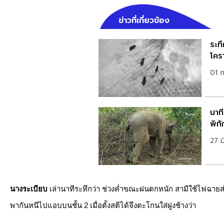
ข่าวที่เกี่ยวข้อง
ระทึ
โครา
01 
นาที
พิท
27 ม
นางระเบียบ
เล่านาทีระทึกว่า ช่วงค่ำขณะฝนตกหนัก สามีใช้ไฟฉายส
พากันหนีไปแอบบนชั้น 2 เมื่อตั้งสติได้จึงตะโกนใส่ฝูงช้างว่า