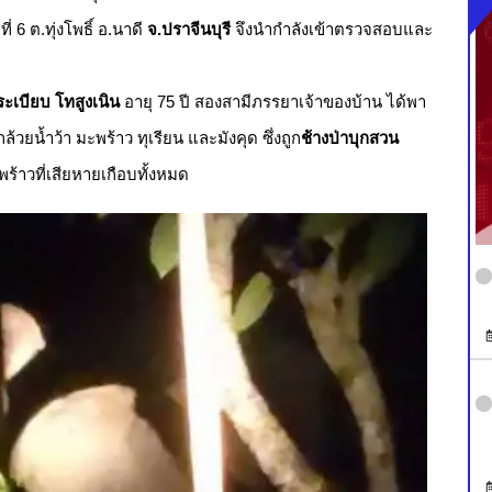
 6 ต.ทุ่งโพธิ์ อ.นาดี
จ.ปราจีนบุรี
จึงนำกำลังเข้าตรวจสอบและ
ะเบียบ โทสูงเนิน
อายุ 75 ปี สองสามีภรรยาเจ้าของบ้าน ได้พา
้วยน้ำว้า มะพร้าว ทุเรียน และมังคุด ซึ่งถูก
ช้างป่าบุกสวน
้าวที่เสียหายเกือบทั้งหมด