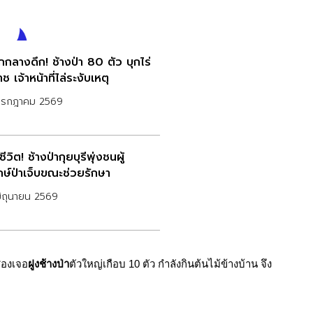
กกลางดึก! ช้างป่า 80 ตัว บุกไร่
ช เจ้าหน้าที่ไล่ระงับเหตุ
กรกฎาคม 2569
ชีวิต! ช้างป่ากุยบุรีพุ่งชนผู้
ักษ์ป่าเจ็บขณะช่วยรักษา
ิถุนายน 2569
่องเจอ
ฝูงช้างป่า
ตัวใหญ่เกือบ 10 ตัว กำลังกินต้นไม้ข้างบ้าน จึง