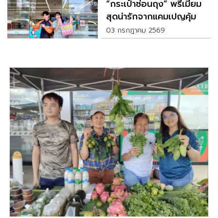
“กระเป๋าซ่อนถุง” พรีเมียม
สุดน่ารักจากแคมเปญคุ้มค่า
ล่าดาว
03 กรกฎาคม 2569