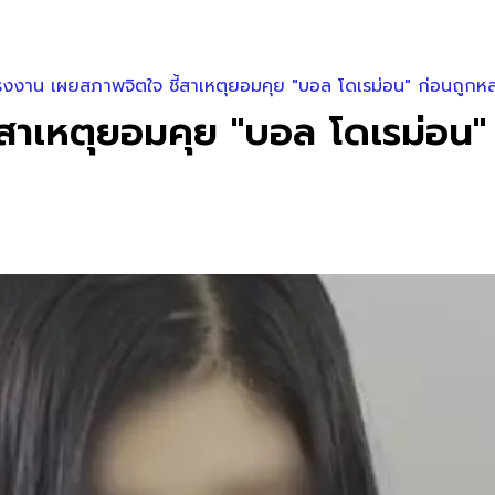
รงงาน เผยสภาพจิตใจ ชี้สาเหตุยอมคุย "บอล โดเรม่อน" ก่อนถูก
้สาเหตุยอมคุย "บอล โดเรม่อน