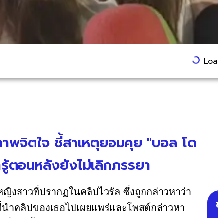
Load
าพจิตใจ ชี้สาเหตุยอมคุย "บอล โด
รู้ตอนหลังยังไม่เลิกภรรยา
ญิงสาวที่ปรากฏในคลิปไวรัล ซึ่งถูกกล่าวหาว่า
ู้ที่นำคลิปของเธอไปเผยแพร่และโพสต์กล่าวหา