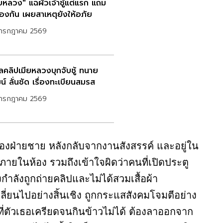
ียหลวง" แฉผัวเจ้าชู้แต่แรก แถม
้องกัน เผยสาเหตุยังให้อภัย
กรกฎาคม 2569
ัลคลิปเมียหลวงบุกจับชู้ ทนาย
พัฒน์ ลั่นชัด เรื่องทะเบียนสมรส
กรกฎาคม 2569
กของฝ่ายชาย หลังกลับจากงานสังสรรค์ และอยู่ใน
ภายในห้อง รวมถึงเข้าใจผิดว่าคนที่เปิดประตู
เองกำลังถูกถ่ายคลิปและไม่ได้สวมเสื้อผ้า
ลี่ยนไปอย่างสิ้นเชิง ถูกกระแสสังคมโจมตีอย่าง
่ตัวเธอเครียดจนกินข้าวไม่ได้ ต้องลาออกจาก