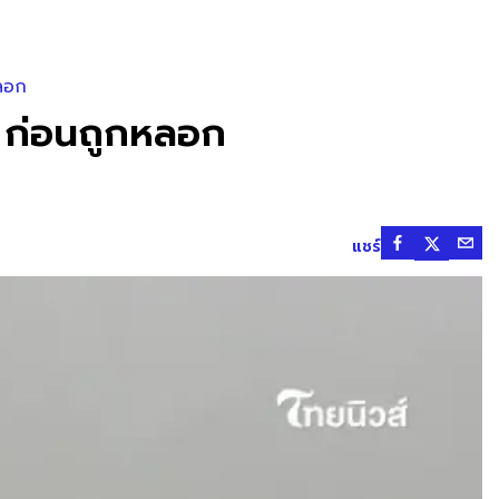
หลอก
" ก่อนถูกหลอก
แชร์