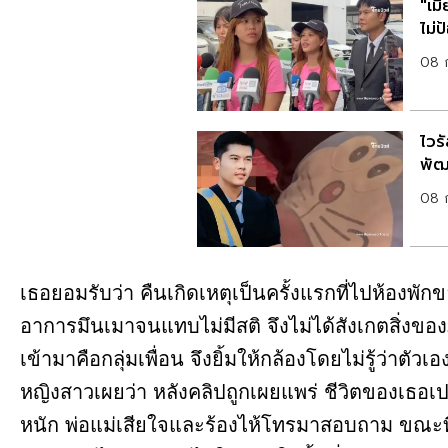
"เม
ไม่ป
08 
ไวร
08 
เธอยอมรับว่า คืนเกิดเหตุเป็นครั้งแรกที่ไปห้องพั
อาการมึนเมาจนแทบไม่มีสติ จึงไม่ได้สังเกตสิ่งของ
เข้ามาคือกลุ่มเพื่อน จึงยิ้มให้กล้องโดยไม่รู้ว่าตัว
หญิงสาวเผยว่า หลังคลิปถูกเผยแพร่ ชีวิตของเธอเป
หนัก พ่อแม่เสียใจและร้องไห้โทรมาสอบถาม ขณะที