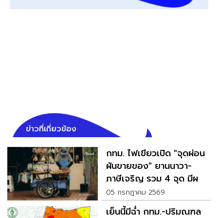
ข่าวที่เกี่ยวข้อง
กทม. ไฟเขียวเปิด "จุดผ่อน
ผันขายของ" ยานนาวา-
ภาษีเจริญ รวม 4 จุด มีผล
ทันที
05 กรกฎาคม 2569
เย็นนี้มีฉ่ำ กทม.-ปริมณฑล