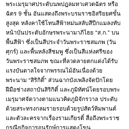
พระเมรุมาศประดับนพปฎลมหาเศวตฉัตร หรือ
ฉัตร 9 ชั้น อันแสดงถึงพระบรมราชอิสริยยศขั้น
สูงสุด หลังคาใช้โทนสีฟ้าหม่นสลับสีปีกแมลงทับ
หน้าบันประดับอักษรพระนามาภิไธย “ส.ก.” บน
พื้นสีฟ้า ซึ่งเป็นสีประจำวันพระราชสมภพ (วัน
ศุกร์) และพื้นหลังสีชมพู ซึ่งเป็นสีแห่งศรีของ
วันพระราชสมภพ ขณะที่ลวดลายตกแต่งได้รับ
แรงบันดาลใจจากพรรณไม้อันเนื่องด้วย
พระนาม “สิริกิติ์” ส่วนฉากบังเพลิงจัดปักโดย
ฝีมือช่างสถาบันสิริกิติ์ และภูมิทัศน์โดยรอบพระ
เมรุมาศจัดวางตามแนวคิดภูมิจักรวาล ประดับ
ด้วยสระทรงกลมรายรอบด้วยรูปสัตว์หิมพานต์
และตัวละครจากเรื่องรามเกียรติ์ สื่อถึงพระราช
กรณียกิจการอนุรักษ์การแสดงโขน