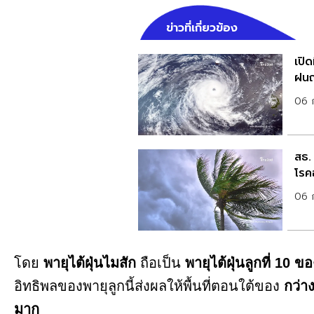
ข่าวที่เกี่ยวข้อง
เปิด
ฝนถ
06 
สธ. 
โรค
06 
โดย
พายุไต้ฝุ่นไมสัก
ถือเป็น
พายุไต้ฝุ่นลูกที่ 10 ข
อิทธิพลของพายุลูกนี้ส่งผลให้พื้นที่ตอนใต้ของ
กว่าง
มาก