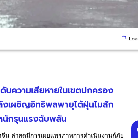
Load
ะระดับความเสียหายในเขตปกครอง
ังเผชิญอิทธิพลพายุไต้ฝุ่นไมสัก
หนักรุนแรงฉับพลัน
ีน ล่าสุดมีการเผยแพร่ภาพการดำเนินงานกู้ภัย