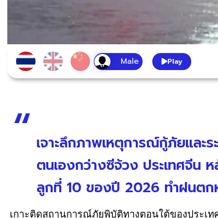
Play
เจาะลึกภาพเหตุการณ์กู้ภัยแล
ตนเองกว่างซีจ้วง ประเทศจีน หล
ลูกที่ 10 ของปี 2026 ทำฝนตก
เกาะติดสถานการณ์ภัยพิบัติทางตอนใต้ของประเทศจ