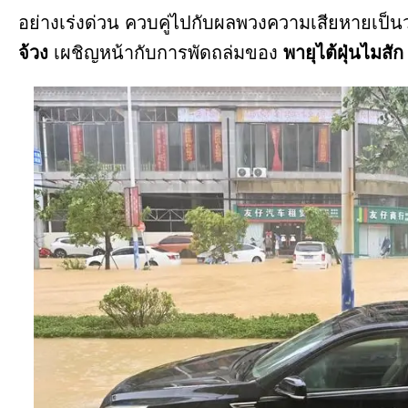
อย่างเร่งด่วน ควบคู่ไปกับผลพวงความเสียหายเป็นวง
จ้วง
เผชิญหน้ากับการพัดถล่มของ
พายุไต้ฝุ่นไมสั