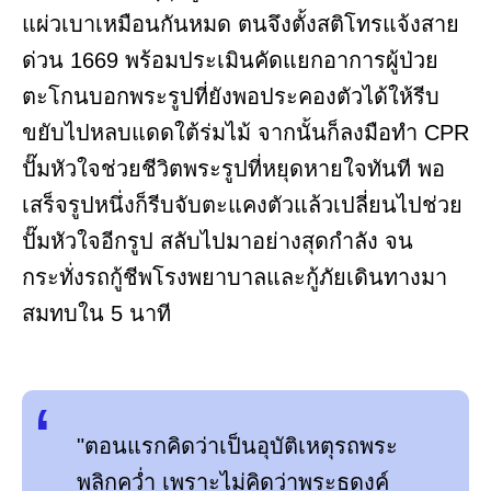
แผ่วเบาเหมือนกันหมด ตนจึงตั้งสติโทรแจ้งสาย
ด่วน 1669 พร้อมประเมินคัดแยกอาการผู้ป่วย
ตะโกนบอกพระรูปที่ยังพอประคองตัวได้ให้รีบ
ขยับไปหลบแดดใต้ร่มไม้ จากนั้นก็ลงมือทำ CPR
ปั๊มหัวใจช่วยชีวิตพระรูปที่หยุดหายใจทันที พอ
เสร็จรูปหนึ่งก็รีบจับตะแคงตัวแล้วเปลี่ยนไปช่วย
ปั๊มหัวใจอีกรูป สลับไปมาอย่างสุดกำลัง จน
กระทั่งรถกู้ชีพโรงพยาบาลและกู้ภัยเดินทางมา
สมทบใน 5 นาที
"ตอนแรกคิดว่าเป็นอุบัติเหตุรถพระ
พลิกคว่ำ เพราะไม่คิดว่าพระธุดงค์