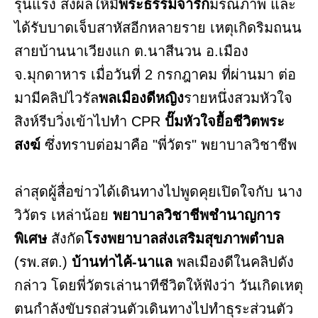
รุนแรง ส่งผลให้มี
พระธรรมจาริก
มรณภาพ และ
ได้รับบาดเจ็บสาหัสอีกหลายราย เหตุเกิดริมถนน
สายบ้านนาเวียงแก ต.นาสีนวน อ.เมือง
จ.มุกดาหาร เมื่อวันที่ 2 กรกฎาคม ที่ผ่านมา ต่อ
มามีคลิปไวรัล
พลเมืองดีหญิง
รายหนึ่งสวมหัวใจ
สิงห์รีบวิ่งเข้าไปทำ CPR
ปั๊มหัวใจยื้อชีวิตพระ
สงฆ์
ซึ่งทราบต่อมาคือ "พี่วัตร" พยาบาลวิชาชีพ
ล่าสุดผู้สื่อข่าวได้เดินทางไปพูดคุยเปิดใจกับ นาง
วิวัตร เหล่าน้อย
พยาบาลวิชาชีพชำนาญการ
พิเศษ
สังกัด
โรงพยาบาลส่งเสริมสุขภาพตำบล
(รพ.สต.)
บ้านท่าไค้-นาแล
พลเมืองดีในคลิปดัง
กล่าว โดยพี่วัตรเล่านาทีชีวิตให้ฟังว่า วันเกิดเหตุ
ตนกำลังขับรถส่วนตัวเดินทางไปทำธุระส่วนตัว