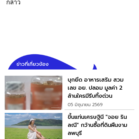
กล่าว
ข่าวที่เกี่ยวข้อง
บุกยึด อาหารเสริม สวม
เลข อย. ปลอม มูลค่า 2
ล้านใครมีรีบทิ้งด่วน
05 มิถุนายน 2569
ขึ้นแท่นเศรษฐินี "จอย ริน
ลณี" กว้านซื้อที่ดินผืนงาม
ลพบุรี