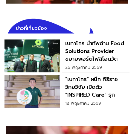
ข่าวที่เกี่ยวข้อง
เบทาโกร นำทัพด้าน Food
Solutions Provider
ขยายพอร์ตโฟลิโอนวัต
กรรมใหม่ พร้อม Serving
26 พฤษภาคม 2569
Better Food To The
"เบทาโกร" ผนึก ศิริราช
World
วิทยวิจัย เปิดตัว
"INSPIRED Care" รุก
ตลาดอาหารเพื่อสุขภาพ
18 พฤษภาคม 2569
เฉพาะทาง