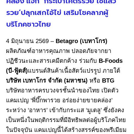
คล่อง’แจก ‘กระเป๋าโคตรรวย ใช้แล้ว
รวย’ปลุกเสกไอ้ไข่ เสริมโชคลาภผู้
บริโภคชาวไทย
4 มิถุนายน 2569 –
Betagro (เบทาโกร)
ผลิตภัณฑ์อาหารคุณภาพ ปลอดภัยจากยา
ปฏิชีวนะและสารเคมีตกค้าง ร่วมกับ
B-Foods
(บี-ฟู้ดส์)
แบรนด์สินค้าเนื้อสัตว์แปรรูป ภายใต้
บริษัท เบทาโกร จำกัด (มหาชน)
หรือ
BTG
บริษัทอาหารครบวงจรชั้นนำของไทย เปิดตัว
แคมเปญ ‘พี่บึ๊กพารวย อร่อยง่ายขายคล่อง’
ระหว่าง ‘อาหาร’ เข้ากับกระแส ‘มูเตลู’ ซึ่งยังคง
เป็นหนึ่งในพฤติกรรมที่มีอิทธิพลต่อผู้บริโภคไทย
ในปัจจุบัน แคมเปญนี้ได้สร้างสรรค์ของพรีเมียม