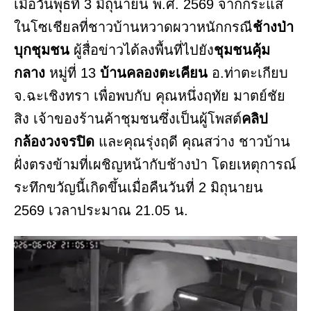
เมื่อวันพุธที่ 3 มิถุนายน พ.ศ. 2569 จากกระแส
ในโซเชียลที่ชาวบ้านหวาดผวาหนักกรณี
ช้างป่า
บุกชุมชน
ผู้สื่อข่าวได้ลงพื้นที่ไปยัง
ชุมชนคุ้ม
กลาง
หมู่ที่ 13
บ้านคลองตะเคียน
อ.ท่าตะเกียบ
จ.ฉะเชิงทรา เพื่อพบกับ คุณหนึ่งฤทัย มาตย์ชัย
สิง เจ้าของร้านค้าชุมชนซึ่งเป็นผู้โพสต์
คลิป
กล้องวงจรปิด
และคุณรุ่งฤดี คุณสว่าง ชาวบ้าน
ฝั่งตรงข้ามที่เผชิญหน้ากับช้างป่า โดยเหตุการณ์
ระทึกขวัญนี้เกิดขึ้นเมื่อคืนวันที่ 2 มิถุนายน
2569 เวลาประมาณ 21.05 น.