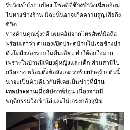
รีบวิ่งเข้าไปปกป้อง โชคดีที่
ช้างป่า
วิ่งเฉียดอ้อม
ไปทางข้างร้าน มิฉะนั้นอาจเกิดความสูญเสียถึง
ชีวิต
ทางด้านคุณรุ่งฤดี เผยคลิปจากโทรศัพท์มือถือ
พร้อมเล่าว่า ตนเองเปิดประตูบ้านไปเจอช้างป่า
ตัวโตถึงสองรอบในคืนเดียว ทำให้ตกใจมาก
เพราะในบ้านมีเพียงผู้หญิงและเด็ก ส่วนสามีไป
กรีดยาง พร้อมตั้งข้อสังเกตว่าช้างป่าดุร้ายตัวนี้
น่าจะเป็นตัวเดียวกับที่เคยเป็นข่าวที่
บ้าน
เทพประทาน
เมื่อสัปดาห์ก่อน เนื่องจากมี
พฤติกรรมวิ่งเข้าใส่และไม่เกรงกลัวสุนัข