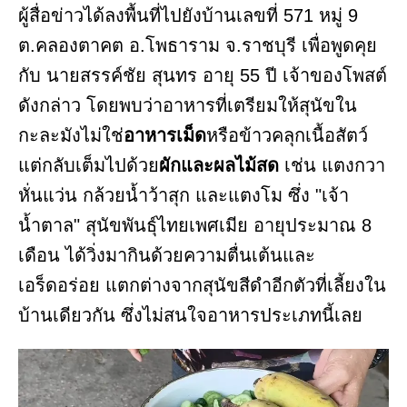
ผู้สื่อข่าวได้ลงพื้นที่ไปยังบ้านเลขที่ 571 หมู่ 9
ต.คลองตาคต อ.โพธาราม จ.ราชบุรี เพื่อพูดคุย
กับ นายสรรค์ชัย สุนทร อายุ 55 ปี เจ้าของโพสต์
ดังกล่าว โดยพบว่าอาหารที่เตรียมให้สุนัขใน
กะละมังไม่ใช่
อาหารเม็ด
หรือข้าวคลุกเนื้อสัตว์
แต่กลับเต็มไปด้วย
ผักและผลไม้สด
เช่น แตงกวา
หั่นแว่น กล้วยน้ำว้าสุก และแตงโม ซึ่ง "เจ้า
น้ำตาล" สุนัขพันธุ์ไทยเพศเมีย อายุประมาณ 8
เดือน ได้วิ่งมากินด้วยความตื่นเต้นและ
เอร็ดอร่อย แตกต่างจากสุนัขสีดำอีกตัวที่เลี้ยงใน
บ้านเดียวกัน ซึ่งไม่สนใจอาหารประเภทนี้เลย