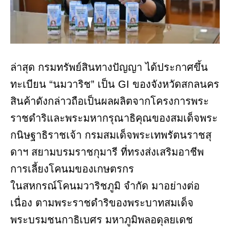
ล่าสุด กรมทรัพย์สินทางปัญญา ได้ประกาศขึ้น
ทะเบียน “นมวาริช” เป็น GI ของจังหวัดสกลนคร
สินค้าดังกล่าวถือเป็นผลผลิตจากโครงการพระ
ราชดำริและพระมหากรุณาธิคุณของสมเด็จพระ
กนิษฐาธิราชเจ้า กรมสมเด็จพระเทพรัตนราชสุ
ดาฯ สยามบรมราชกุมารี ที่ทรงส่งเสริมอาชีพ
การเลี้ยงโคนมของเกษตรกร
ในสหกรณ์โคนมวาริชภูมิ จำกัด มาอย่างต่อ
เนื่อง ตามพระราชดำริของพระบาทสมเด็จ
พระบรมชนกาธิเบศร มหาภูมิพลอดุลยเดช