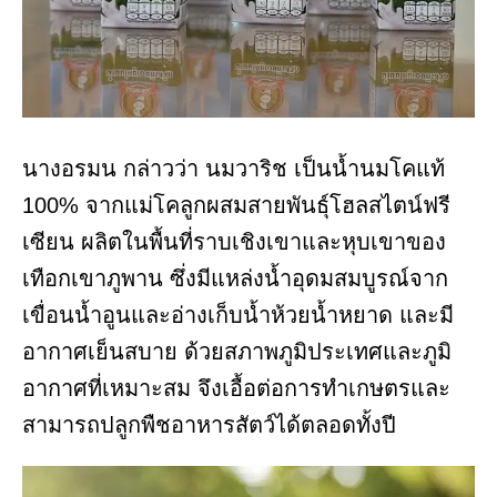
นางอรมน กล่าวว่า นมวาริช เป็นน้ำนมโคแท้
100% จากแม่โคลูกผสมสายพันธุ์โฮลสไตน์ฟรี
เซียน ผลิตในพื้นที่ราบเชิงเขาและหุบเขาของ
เทือกเขาภูพาน ซึ่งมีแหล่งน้ำอุดมสมบูรณ์จาก
เขื่อนน้ำอูนและอ่างเก็บน้ำห้วยน้ำหยาด และมี
อากาศเย็นสบาย ด้วยสภาพภูมิประเทศและภูมิ
อากาศที่เหมาะสม จึงเอื้อต่อการทำเกษตรและ
สามารถปลูกพืชอาหารสัตว์ได้ตลอดทั้งปี