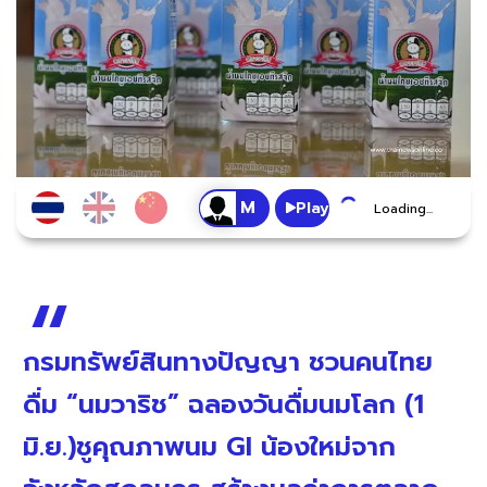
Play
Loading...
กรมทรัพย์สินทางปัญญา ชวนคนไทย
ดื่ม “นมวาริช” ฉลองวันดื่มนมโลก (1
มิ.ย.)ชูคุณภาพนม GI น้องใหม่จาก