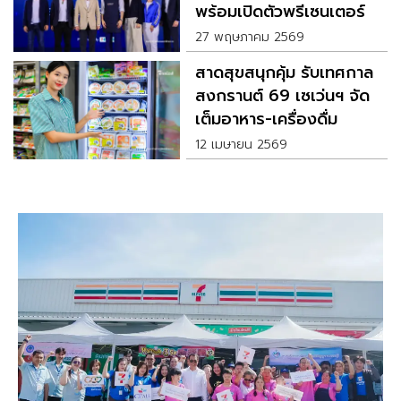
พร้อมเปิดตัวพรีเซนเตอร์
คนแรก เก่ง หฤษฎ์
27 พฤษภาคม 2569
สาดสุขสนุกคุ้ม รับเทศกาล
สงกรานต์ 69 เซเว่นฯ จัด
เต็มอาหาร-เครื่องดื่ม
พร้อมโปร 7Meal Deal
12 เมษายน 2569