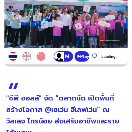
Play
Loading...
"ซีพี ออลล์" จัด “ตลาดนัด เปิดพื้นที่
สร้างโอกาส @เซเว่น อีเลฟเว่น” ณ
วิลเลจ ไทรน้อย ส่งเสริมอาชีพและราย