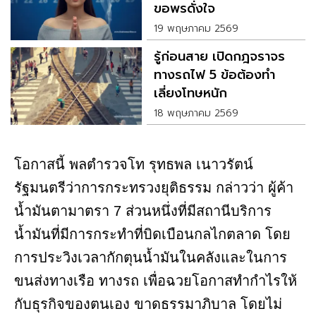
ขอพรดั่งใจ
19 พฤษภาคม 2569
รู้ก่อนสาย เปิดกฎจราจร
ทางรถไฟ 5 ข้อต้องทำ
เลี่ยงโทษหนัก
18 พฤษภาคม 2569
โอกาส​นี้​ พลตำรวจโท รุทธพล เนาวรัตน์
รัฐมนตรีว่าการกระทรวงยุติธรรม กล่าวว่า ผู้ค้า
น้ำมันตามาตรา 7 ส่วนหนึ่งที่มีสถานีบริการ
น้ำมันที่มีการกระทำที่บิดเบือนกลไกตลาด โดย
การประวิงเวลากักตุนน้ำมันในคลังและในการ
ขนส่งทางเรือ ทางรถ เพื่อฉวยโอกาสทำกำไรให้
กับธุรกิจของตนเอง ขาดธรรมาภิบาล โดยไม่