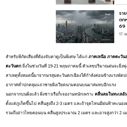
รายช
ตกห
69
17 
สำหรับพิกัดเสี่ยงที่ต้องจับตาดูเป็นพิเศษ ได้แก่
ภาคเหนือ ภาคตะวัน
ตะวันตก
ยิ่งในช่วงวันที่ 19-21 พฤษภาคมนี้ ตัวเลขปริมาณฝนจะยิ่งพ
สาเหตุทั้งหมดนี้มาจากมรสุมตะวันตกเฉียงใต้กำลังค่อนข้างแรงพั
อากาศต่ำปกคลุมแถวชายฝั่งเวียดนามตอนบนมาสมทบอีกแรง
​นอกจากบนฝั่งแล้ว ฝั่งชาวเรือก็เจองานหนักเพราะ
คลื่นลมในทะเลอั
ตั้งแต่ภูเก็ตขึ้นไป คลื่นสูงถึง 2-3 เมตร และถ้าจุดไหนมีฝนฟ้าคะนองค
รวมถึงอ่าวไทยตอนบน คลื่นสูงประมาณ 2 เมตร และอาจสูงกว่า 2 เม