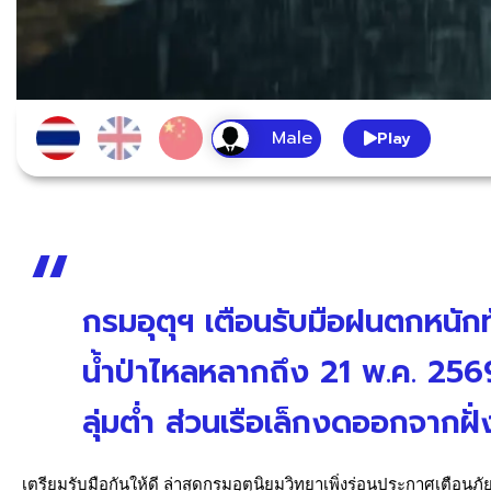
Play
กรมอุตุฯ เตือนรับมือฝนตกหนักทั
น้ำป่าไหลหลากถึง 21 พ.ค. 2569 เ
ลุ่มต่ำ ส่วนเรือเล็กงดออกจากฝั่
เตรียมรับมือกันให้ดี ล่าสุดกรมอุตุนิยมวิทยาเพิ่งร่อนประกาศเตือน