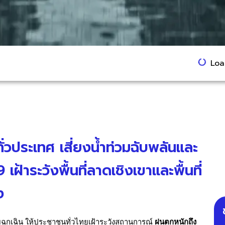
Load
่วประเทศ เสี่ยงน้ำท่วมฉับพลันและ
ฝ้าระวังพื้นที่ลาดเชิงเขาและพื้นที่
ง
ภัยฉุกเฉิน ให้ประชาชนทั่วไทยเฝ้าระวังสถานการณ์
ฝนตกหนักถึง