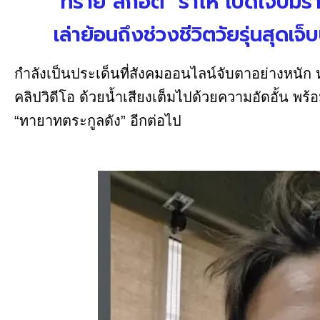
"ทราย สก๊อต" ร่ำไห้ เปิดใจปมร
เล่าย้อนถึงช่วงชีวิตวัยรุ่นสุดเจ
กำลังเป็นประเด็นที่สังคมออนไลน์จับตาอย่างหนัก 
คลิปวิดีโอ ด้วยน้ำเสียงเต็มไปด้วยความอัดอั้น พร้
“ทายาทตระกูลดัง” อีกต่อไป