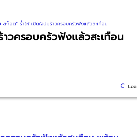
 สก๊อต" ร่ำไห้ เปิดใจปมร้าวครอบครัวฟังแล้วสะเทือน
มร้าวครอบครัวฟังแล้วสะเทือน
Load